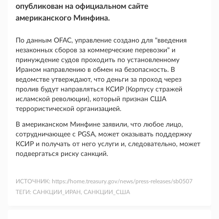
опубликован на официальном сайте
американского Минфина.
По данным
OFAC
, управление создано для "введения
незаконных сборов за коммерческие перевозки" и
принуждение судов проходить по установленному
Ираном направлению в обмен на безопасность. В
ведомстве утверждают, что деньги за проход через
пролив будут направляться КСИР (Корпусу стражей
исламской революции), который признан США
террористической организацией.
В американском Минфине заявили, что любое лицо,
сотрудничающее с PGSA, может оказывать поддержку
КСИР и получать от него услуги и, следовательно, может
подвергаться риску санкций.
ИСТОЧНИК:
https://home.treasury.gov/news/press-releases/sb0507
ТЕГИ:
САНКЦИИ_ИРАН, САНКЦИИ_США