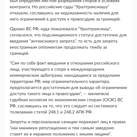
был определен местом разрешения споров в условиях
контракта. Но российские суды "Уралтрансмашу"
отказали, сославшись на недоказанность наличия для
него ограничений в доступе к правосудию за границей.
Однако ВС РФ, куда пожаловался "Уралтрансмаш",
согласился, что подсанкционного статуса достаточно для
введения "антиискового запрета", то есть для запрета
иностранным оппонентам продолжать тяжбу за
границей.
"Сам по себе факт введения в отношении российского
лица, участвующего в споре в международном
коммерческом арбитраже, находящемся за пределами
территории РФ, мер ограничительного характера,
предполагается достаточным для вывода об ограничении
доступа такого лица к правосудию", — заключила
судебная коллегия по экономическим спорам (СКЭС) ВС
РФ, сославшись на то, что это следует из системного
толкования статей 248.1 и 248.2 АПК РФ.
Запреты и персональные санкции поражают лиц в правах
"как минимум репутационно и тем самым заведомо
ставят их в неравное положение с иными лицами",