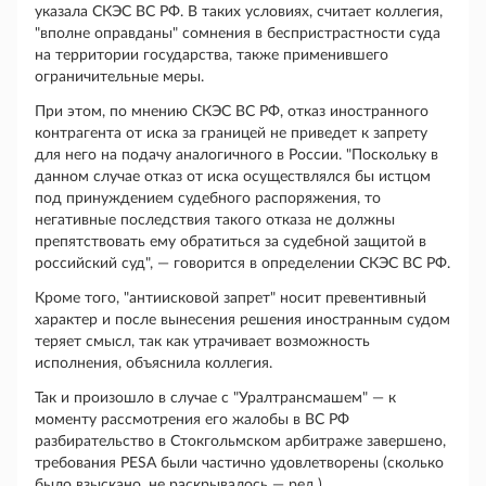
указала СКЭС ВС РФ. В таких условиях, считает коллегия,
"вполне оправданы" сомнения в беспристрастности суда
на территории государства, также применившего
ограничительные меры.
При этом, по мнению СКЭС ВС РФ, отказ иностранного
контрагента от иска за границей не приведет к запрету
для него на подачу аналогичного в России. "Поскольку в
данном случае отказ от иска осуществлялся бы истцом
под принуждением судебного распоряжения, то
негативные последствия такого отказа не должны
препятствовать ему обратиться за судебной защитой в
российский суд", — говорится в определении СКЭС ВС РФ.
Кроме того, "антиисковой запрет" носит превентивный
характер и после вынесения решения иностранным судом
теряет смысл, так как утрачивает возможность
исполнения, объяснила коллегия.
Так и произошло в случае с "Уралтрансмашем" — к
моменту рассмотрения его жалобы в ВС РФ
разбирательство в Стокгольмском арбитраже завершено,
требования PESA были частично удовлетворены (сколько
было взыскано, не раскрывалось — ред.).