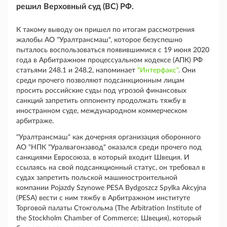
решил Верховный суд (ВС) РФ.
К такому выводу он пришел по итогам рассмотрения
жалобы АО "Уралтрансмаш", которое безуспешно
пыталось воспользоваться появившимися с 19 июня 2020
года в Арбитражном процессуальном кодексе (АПК) РФ
статьями 248.1 и 248.2, напоминает
"Интерфакс"
. Они
среди прочего позволяют подсанкционным лицам
просить российские суды под угрозой финансовых
санкций запретить оппоненту продолжать тяжбу в
иностранном суде, международном коммерческом
арбитраже.
"Уралтрансмаш" как дочерняя организация оборонного
АО "НПК "Уралвагонзавод" оказался среди прочего под
санкциями Евросоюза, в который входит Швеция. И
ссылаясь на свой подсанкционный статус, он требовал в
судах запретить польской машиностроительной
компании Pojazdy Szynowe PESA Bydgoszcz Spylka Akcyjna
(PESA) вести с ним тяжбу в Арбитражном институте
Торговой палаты Стокгольма (The Arbitration Institute of
the Stockholm Chamber of Commerce; Швеция), который