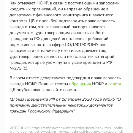
Как отмечает НСФР, в связи с поступающими запросами
кредитных организаций, он направил обращение в
департамент финансового мониторинга и валютного
контроля ЦБ с просьбой подтвердить правомерность
вывода о том, что заграничный паспорт является
документом, удостоверяющим личность любого
гражданина РФ для целей исполнения требований
нормативных актов в сфере ПОД/ФТ/ФРОМУ вне
зависимости от наличия у него иных документов,
удостоверяющих личность, а не только тех категорий
граждан, которые упомянуты в указе президента РФ
№275 (1).
В своем ответе департамент подтвердил правомерность
вывода НСФР. Полные тексты
обращения
НСФР и
ответа
ЦБ опубликованы на сайте совета.
(1) Указ Президента РФ от 18 апреля 2020 года №275 "О
признании действительными некоторых документов
граждан Российской Федерации"
ИСТОЧНИК:
https://rosfinsovet.ru/informatsiya/news/bank-rossii-podtv
erdil-pravomernost-vyvoda-nsfr-o-vozmozhnosti-ispolzovaniya-zagranich