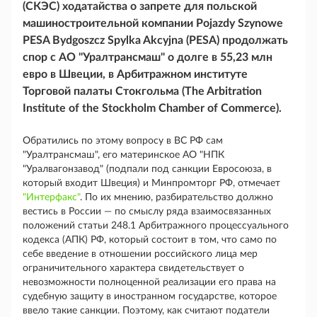
(СКЭС) ходатайства о запрете для польской
машиностроительной компании Pojazdy Szynowe
PESA Bydgoszcz Spylka Akcyjna (PESA) продолжать
спор с АО "Уралтрансмаш" о долге в 55,23 млн
евро в Швеции, в Арбитражном институте
Торговой палаты Стокгольма (The Arbitration
Institute of the Stockholm Chamber of Commerce).
Обратились по этому вопросу в ВС РФ сам
"Уралтрансмаш", его материнское АО "НПК
"Уралвагонзавод" (подпали под санкции Евросоюза, в
который входит Швеция) и Минпромторг РФ, отмечает
"Интерфакс"
. По их мнению, разбирательство должно
вестись в России — по смыслу ряда взаимосвязанных
положений статьи 248.1 Арбитражного процессуального
кодекса (АПК) РФ, который состоит в том, что само по
себе введение в отношении российского лица мер
ограничительного характера свидетельствует о
невозможности полноценной реализации его права на
судебную защиту в иностранном государстве, которое
ввело такие санкции. Поэтому, как считают податели