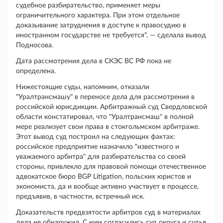
судебное разбирательство, применяет меры
ограничительного характера. При этом отдельное
доказывание затруднения в доступе к правосудию в
иностранном государстве не требуется", — сделала вывод
Подносова.
Дата рассмотрения дела в СКЭС ВС РФ пока не
определена.
Нижестоящие суды, напомним, отказали
"Уралтрансмашу" в переносе дела для рассмотрения в
российской юрисдикции. Арбитражный суд Свердловской
области констатировал, что "Уралтрансмаш" в полной
мере реализует свои права в стокгольмском арбитраже.
Этот вывод суд построил на следующих фактах:
российское предприятие назначило "известного и
уважаемого арбитра" для разбирательства со своей
стороны, привлекло для правовой помощи отечественное
адвокатское бюро BGP Litigation, польских юристов и
экономиста, да и вообще активно участвует в процессе,
предъявив, в частности, встречный иск.
Доказательств предвзятости арбитров суд в материалах
дела не обнаружил. С ним согласились суд округа и судья