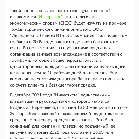
Такой вопрос, согласно картотеке суда, с которой
ознакомился
"Интерфакс"
, его коллегия по
экономическим спорам (СКЭС) будет изучать на примере
тяжбы воронежского инжинирингового ООО
"Инвестком" с банком ВТБ. Эта компания стала клиентом
госбанка в 2009 году, заключив договор банковского
счета. В соответствии с его условиями кредитная
организация взимает вознаграждение в соответствии с
тарифами, которые вправе пересматривать в
одностороннем порядке с обязательной их публикацией
не позднее чем за 10 рабочих дней до введения. Эти
комиссии по условиям договора банк вправе списывать
со счета клиента в безакцептном порядке.
В декабре 2021 года "Инвестком", единственным
владельцем и руководителем которого является
Владимир Березняков, отправил 13,33 млн рублей на счет
Эльвиры Березняковой с назначением "предоставление
средств по договору процентного займа". Это был
солидный для компании платеж, но подъемный: ее
выручка по итогам 2021 года составила 26,83 млн
рублей, а чистая прибыль — 12,22 млн рублей,