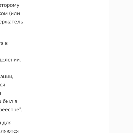
оторому
ком (или
держатель
а в
делении.
ации,
ся
и
ю был в
реестре".
й для
вляются