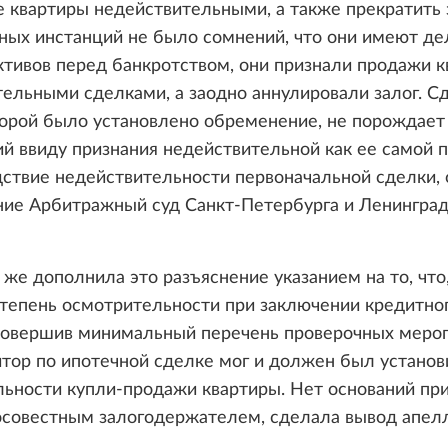
 квартиры недействительными, а также прекратить з
ных инстанций не было сомнений, что они имеют де
тивов перед банкротством, они признали продажи 
ельными сделками, а заодно аннулировали залог. Сд
торой было установлено обременение, не порождает
й ввиду признания недействительной как ее самой п
дствие недействительности первоначальной сделки,
ние Арбитражный суд Санкт-Петербурга и Ленингра
же дополнила это разъяснение указанием на то, что
тепень осмотрительности при заключении кредитно
 совершив минимальный перечень проверочных мероп
тор по ипотечной сделке мог и должен был установ
ьности купли-продажи квартиры. Нет оснований при
осовестным залогодержателем, сделала вывод апел