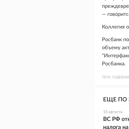
преждевре
— говоритс
Коллегия о
Росбанк по
объему акт
"Интерфакс
Росбанка.
ТЕГИ:
СУДЕБНА
ЕЩЕ ПО 
15 августа
ВС РФ от
налога н