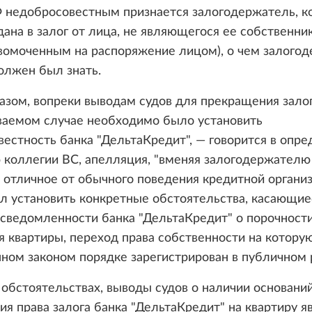
Ф недобросовестным признается залогодержатель, к
ана в залог от лица, не являющегося ее собственни
вомоченным на распоряжение лицом), о чем залого
олжен был знать.
азом, вопреки выводам судов для прекращения залог
ваемом случае необходимо было установить
естность банка "ДельтаКредит", — говорится в опре
 коллегии ВС, апелляция, "вменяя залогодержателю
 отличное от обычного поведения кредитной организ
л установить конкретные обстоятельства, касающие
сведомленности банка "ДельтаКредит" о порочност
 квартиры, переход права собственности на котору
ном законом порядке зарегистрирован в публичном 
 обстоятельствах, выводы судов о наличии основани
я права залога банка "ДельтаКредит" на квартиру я