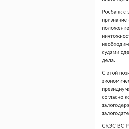
Росбанк с 
признание 
положение 
ничтожност
необходимо
судами сде
дела.
С этой поз
экономиче
президиума
согласно к
залогодерж
залогодате
СКЭС ВС РФ