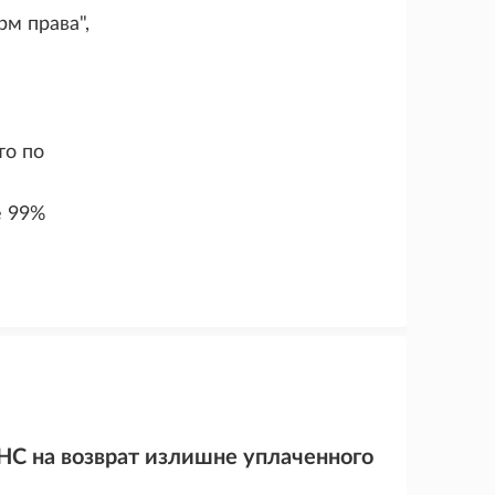
м права",
то по
е 99%
НС на возврат излишне уплаченного