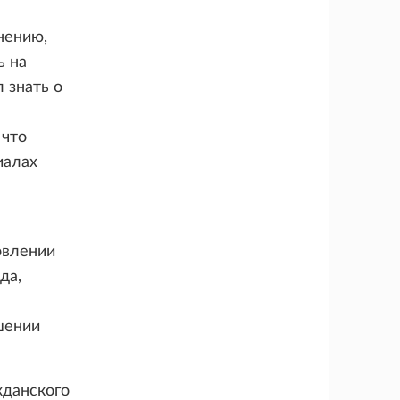
нению,
ь на
 знать о
 что
иалах
овлении
да,
шении
жданского