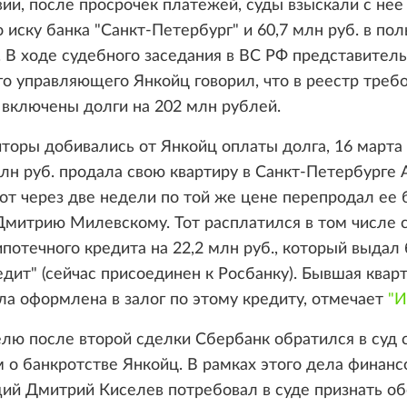
ии, после просрочек платежей, суды взыскали с нее
о иску банка "Санкт-Петербург" и 60,7 млн руб. в пол
 В ходе судебного заседания в ВС РФ представитель
о управляющего Янкойц говорил, что в реестр требо
 включены долги на 202 млн рублей.
торы добивались от Янкойц оплаты долга, 16 марта 
млн руб. продала свою квартиру в Санкт-Петербурге
тот через две недели по той же цене перепродал ее 
митрию Милевскому. Тот расплатился в том числе 
отечного кредита на 22,2 млн руб., который выдал 
дит" (сейчас присоединен к Росбанку). Бывшая квар
а оформлена в залог по этому кредиту, отмечает
"И
лю после второй сделки Сбербанк обратился в суд 
 о банкротстве Янкойц. В рамках этого дела финан
ий Дмитрий Киселев потребовал в суде признать об