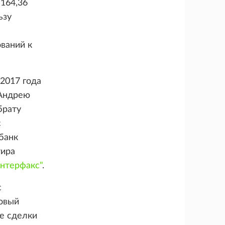
 164,36
ьзу
ваний к
2017 года
 Андрею
брату
с
банк
тира
нтерфакс"
.
с
совый
е сделки