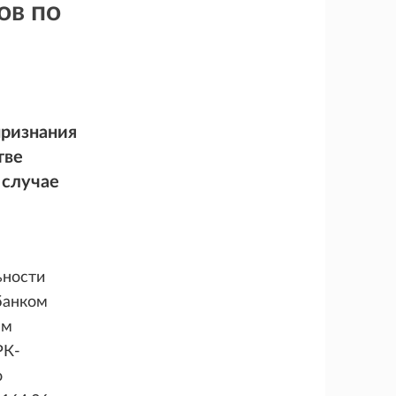
ов по
признания
тве
 случае
ьности
банком
ем
РК-
о