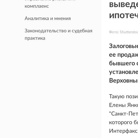
выведе
комплаенс
ипоте
Аналитика и мнения
Законодательство и судебная
Фото:
Shuttersto
практика
Залоговые
ее продаж
бывшего 
установле
Верховный
Такую пози
Елены Янко
"Санкт-Пет
которого 
Интерфакс"