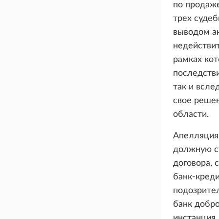
по продаже
трех судеб
выводом ак
недействит
рамках ко
последстви
так и всле
свое реше
области.
Апелляция 
должную с
договора,
банк-креди
подозрител
банк добр
инстанция.