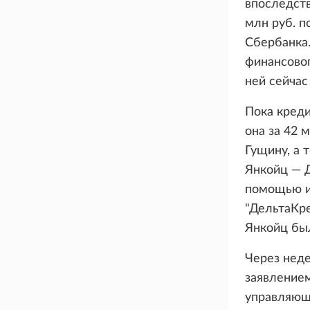
впоследств
млн руб. п
Сбербанка.
финансовог
ней сейчас
Пока креди
она за 42 
Гущину, а 
Янкойц — Д
помощью ип
"ДельтаКре
Янкойц был
Через неде
заявлением
управляющ