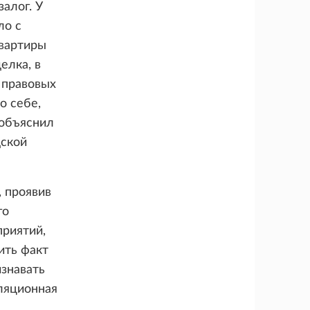
алог. У
ло с
квартиры
елка, в
 правовых
о себе,
 объяснил
дской
, проявив
го
риятий,
ить факт
знавать
ляционная