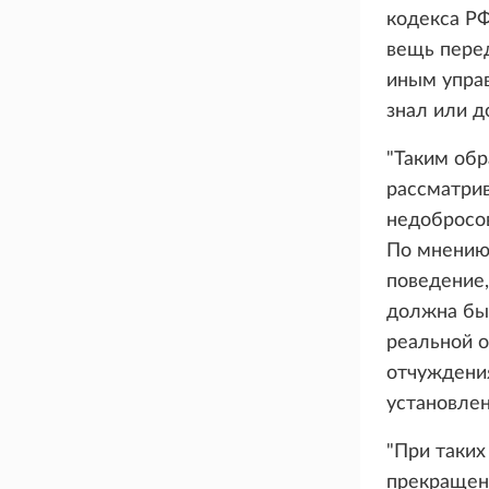
кодекса Р
вещь перед
иным упра
знал или д
"Таким обр
рассматри
недобросов
По мнению
поведение,
должна бы
реальной о
отчуждения
установлен
"При таких
прекращени