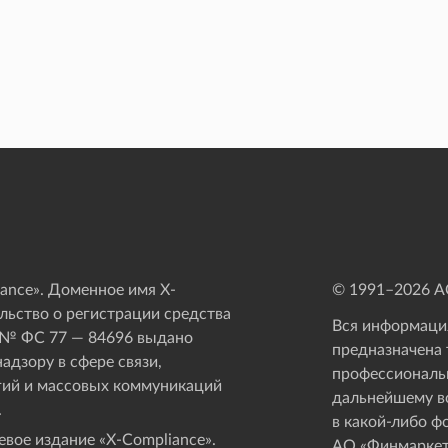
ance». Доменное имя X-
© 1991–
2026
АО
ьство о регистрации средства
Вся информация
 № ФС 77 — 84696 выдано
предназначена 
адзору в сфере связи,
профессиональ
ий и массовых коммуникаций
дальнейшему в
.
в какой-либо ф
вое издание «Х-Compliance».
АО «Финмаркет