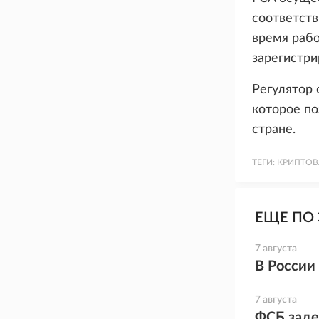
соответств
время рабо
зарегистри
Регулятор 
которое по
стране.
ТЕГИ:
КРИПТОВ
ЕЩЕ ПО 
7 августа
В России
7 августа
ФСБ заде