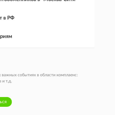
т в РФ
ариям
 важных событиях в области комплаенс:
и т.д.
ься