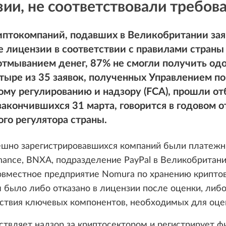
ии, не соответствовали требов
иптокомпаний, подавших в Великобритании зая
 лицензии в соответствии с правилами страны
отмыванием денег, 87% не смогли получить од
тыре из 35 заявок, полученных Управлением по
му регулированию и надзору (FCA), прошли от
закончившихся 31 марта, говорится в годовом о
го регулятора страны.
ешно зарегистрировавшихся компаний были платеж
nance, BNXA, подразделение PayPal в Великобритани
овместное предприятие Nomura по хранению крипто
было либо отказано в лицензии после оценки, либо
тствия ключевых компонентов, необходимых для оце
твляет надзор за криптосектором и регистрирует ф