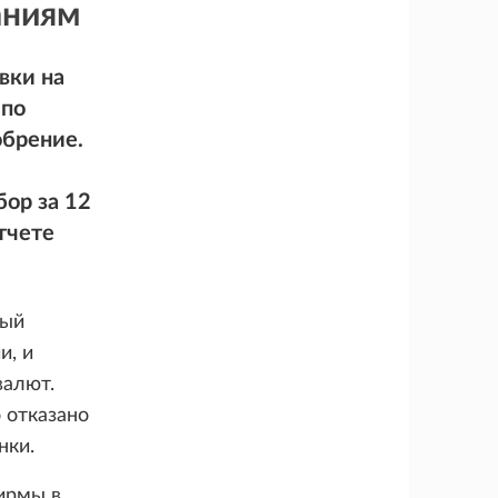
аниям
вки на
 по
обрение.
бор за 12
тчете
ный
и, и
валют.
 отказано
нки.
ирмы в