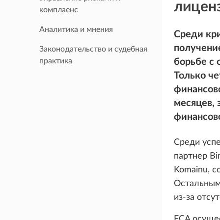
лиценз
комплаенс
Аналитика и мнения
Среди кр
получение
Законодательство и судебная
практика
борьбе с 
Только че
финансово
месяцев, 
финансово
Среди усп
партнер Bi
Komainu, с
Остальным 
из-за отсу
FCA осущес