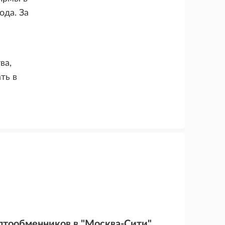
ода. За
ва,
ть в
птообменников в "Москва-Сити"