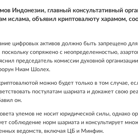
мов Индонезии, главный консультативный орга
сам ислама, объявил криптовалюту харамом, с
ание цифровых активов должно быть запрещено для
 поскольку сопряжено с неопределенностью, азарто
яснил председатель комиссии духовной организации
рорун Ниам Шолех.
криптовалютой можно будет только в том случае, ес
ветствовать постулатам шариата и докажет свою ре
бавил он.
вета улемов не носит юридической силы, однако ор
ует соблюдение норм шариата и консультирует мно
енных ведомств, включая ЦБ и Минфин.