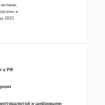
активов,
ерсами, и
цу 2021
т в РФ
ариям
криптовалютой и цифровыми