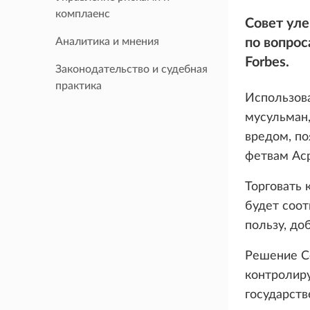
комплаенс
Совет уле
Аналитика и мнения
по вопро
Forbes.
Законодательство и судебная
практика
Использов
мусульман,
вредом, по
фетвам Ас
Торговать 
будет соот
пользу, до
Решение Со
контролир
государств