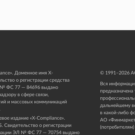
ance». Доменное имя X-
© 1991–
2026
АО
ьство о регистрации средства
Вся информация
 № ФС 77 — 84696 выдано
предназначена 
адзору в сфере связи,
профессиональ
ий и массовых коммуникаций
дальнейшему в
.
в какой-либо ф
вое издание «Х-Compliance».
АО «Финмаркет
. Свидетельство о регистрации
(потребителям)
мации ЭЛ № ФС 77 — 70754 выдано