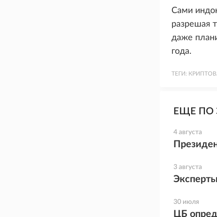
Сами индо
разрешая т
даже план
года.
ТЕГИ:
КРИПТОВ
ЕЩЕ ПО 
4 августа
Президен
3 августа
Эксперты
30 июля
ЦБ опред