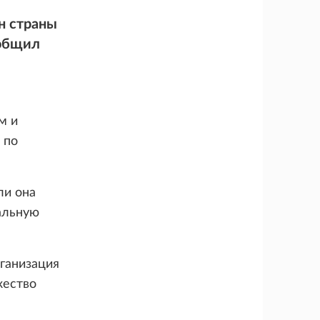
н страны
ообщил
м и
 по
ли она
альную
ганизация
жество