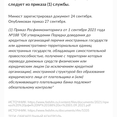
следует из приказа (1) службы.
Минюст зарегистрировал документ 24 сентября.
Опубликован приказ 27 сентября.
(1) Приказ Росфинмониторинга от 1 сентября 2021 года
№188 "Об утверждении Порядка доведения до
кредитных организаций перечня иностранных государств
или административно-территориальных единиц
иностранных государств, обладающих самостоятельной
правоспособностью, получение с территории которых
перевода денежных средств физическим или
юридическим лицом (за исключением кредитной
организации), иностранной структурой без образования
юридического лица от плательщика и (или)
обслуживающего плательщика банка подлежит
обязательному контролю"
ИСТОЧНИК:
https://www.fedsfm.ru/content/files/documents/2021/при
каз%20%20рфм%20№%20188%20от%2001.09.2021.pdf
ИСТОЧНИК:
https://www.fedsfm.ru/documents/rfm/5335
ТЕГИ:
ОБЯЗАТЕЛЬНЫЙ КОНТРОЛЬ