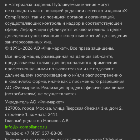
в материалах издания. Публикуемые мнения могут
не совпадать как с позицией редакции сетевого издания «X-
Compliance», так и с позицией органов и организаций,
осуществляющих контроль и надзор в соответствующей
сфере. Информация публикуется исключительно в целях
доведения существующих экспертных мнений до сведения
заинтересованных лиц.
© 1991–
2026
АО «Финмаркет». Все права защищены.
Вся информация, размещенная на данном веб-сайте,
предназначена только для персонального применения
профессиональными пользователями и не подлежит
дальнейшему воспроизведению и/или распространению
в какой-либо форме, иначе как с письменного разрешения
АО «Финмаркет». Реализация продукта физическим лицам
(потребителям) не осуществляется
Учредитель АО «Финмаркет»
127006, город Москва, улица Тверская-Ямская 1-я, дом 2,
строение 1, комната 2411
Главный редактор Новиков А.В.
info@x-compliance.ru
Телефон: +7 (495) 357-88-08
Если вы нашли опечатку на странице, нажмите Ctrl+Enter