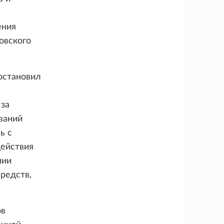
ения
овского
постановил
 за
ваний
ь с
действия
нии
редств,
ов