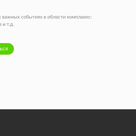
 важных событиях в области комплаенс:
и т.д.
ься