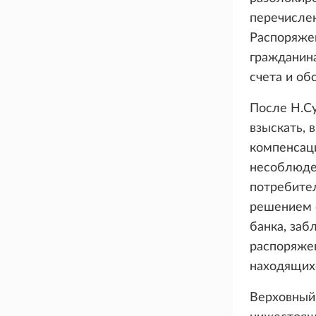
перечислен
Распоряже
гражданина
счета и об
После Н.Су
взыскать, 
компенсаци
несоблюде
потребител
решением с
банка, заб
распоряже
находящихс
Верховный 