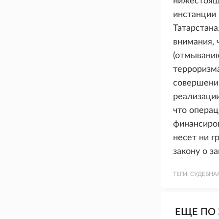
нижестоящ
инстанции 
Татарстана
внимания, 
(отмывани
терроризма
совершении
реализации
что операц
финансиров
несет ни г
закону о з
ТЕГИ:
СУДЕБНА
ЕЩЕ ПО 