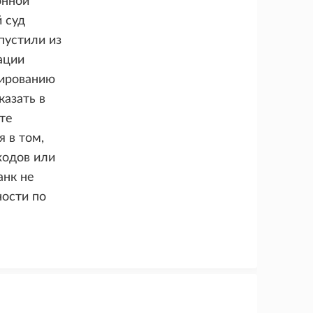
онной
 суд
пустили из
ации
сированию
казать в
те
 в том,
ходов или
анк не
ности по