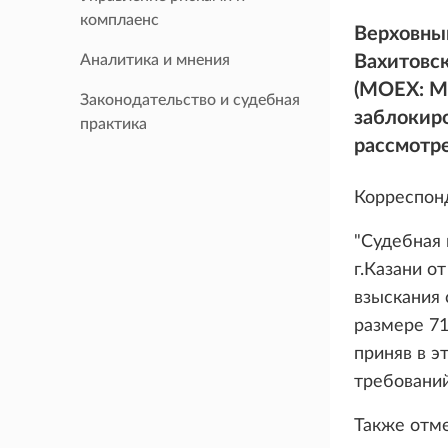
комплаенс
Верховный
Аналитика и мнения
Вахитовск
(MOEX: M
Законодательство и судебная
заблокиро
практика
рассмотр
Корреспонд
"Судебная 
г.Казани о
взыскания 
размере 71,
приняв в э
требований
Также отме