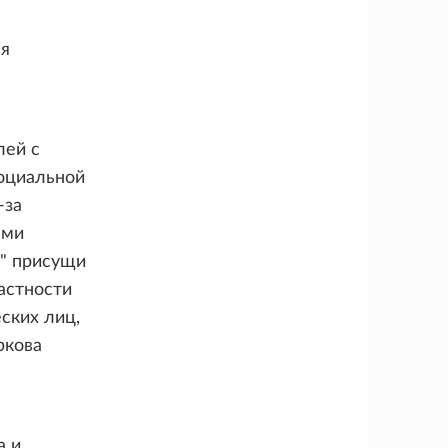
ая
лей с
социальной
-за
ами
у" присущи
астности
ских лиц,
ркова
а и