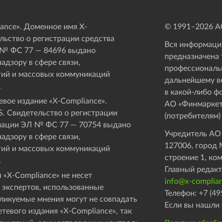
ance». Доменное имя X-
© 1991–
2026
АО
ьство о регистрации средства
Вся информация
 № ФС 77 — 84696 выдано
предназначена 
адзору в сфере связи,
профессиональ
ий и массовых коммуникаций
дальнейшему в
.
в какой-либо ф
вое издание «Х-Compliance».
АО «Финмаркет
. Свидетельство о регистрации
(потребителям)
мации ЭЛ № ФС 77 — 70754 выдано
Учредитель АО
адзору в сфере связи,
127006, город М
ий и массовых коммуникаций
строение 1, ко
.
Главный редакт
 «X-Compliance» не несет
info@x-complian
 экспертов, использованные
Телефон: +7 (49
бликуемые мнения могут не совпадать
Если вы нашли 
етевого издания «X-Compliance», так