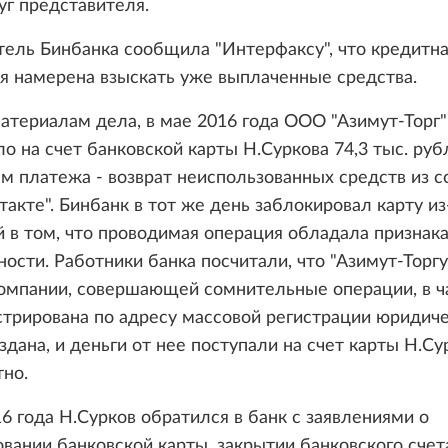
уг представителя.
ель Бинбанка сообщила "Интерфаксу", что кредитн
я намерена взыскать уже выплаченные средства.
атериалам дела, в мае 2016 года ООО "Азимут-Торг"
о на счет банковской карты Н.Суркова 74,3 тыс. руб
м платежа - возврат неиспользованных средств из 
такте". Бинбанк в тот же день заблокировал карту из
 в том, что проводимая операция обладала признак
ости. Работники банка посчитали, что "Азимут-Торг
компании, совершающей сомнительные операции, в ч
стрирована по адресу массовой регистрации юридиче
здана, и деньги от нее поступали на счет карты Н.Су
но.
6 года Н.Сурков обратился в банк с заявлениями о
вании банковской карты, закрытии банковского счет