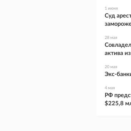
1 июня
Суд арес
замороже
28 мая
Совладел
актива из
20 мая
Экс-банк
4 мая
РФ предс
$225,8 м