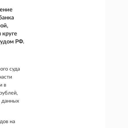
шение
банка
ой,
 круге
удом РФ.
ого суда
части
и в
 рублей,
и данных
дов на