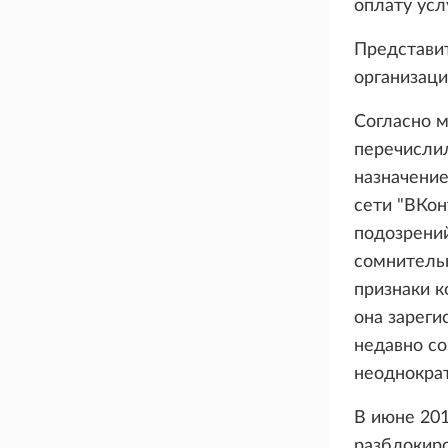
оплату усл
Представит
организаци
Согласно м
перечислил
назначение
сети "ВКон
подозрений
сомнительн
признаки 
она зареги
недавно со
неоднократ
В июне 201
разблокиро