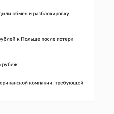
дили обмен и разблокировку
рублей к Польше после потери
а рубеж
мериканской компании, требующей