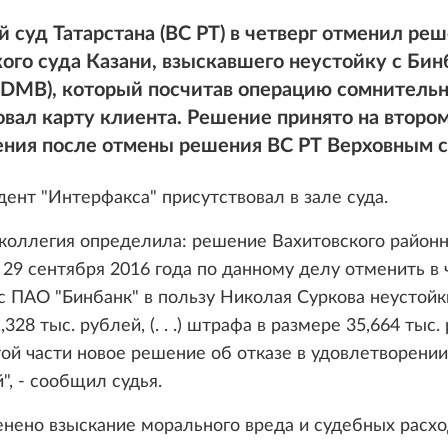
 суд Татарстана (ВС РТ) в четверг отменил ре
ого суда Казани, взыскавшего неустойку с Бин
DMB), который посчитав операцию сомнительн
вал карту клиента. Решение принято на втором
ения после отмены решения ВС РТ Верховным с
ент "Интерфакса" присутствовал в зале суда.
коллегия определила: решение Вахитовского районн
т 29 сентября 2016 года по данному делу отменить в 
с ПАО "Бинбанк" в пользу Николая Суркова неустойк
328 тыс. рублей, (. . .) штрафа в размере 35,664 тыс.
той части новое решение об отказе в удовлетворени
", - сообщил судья.
нено взыскание морального вреда и судебных расхо