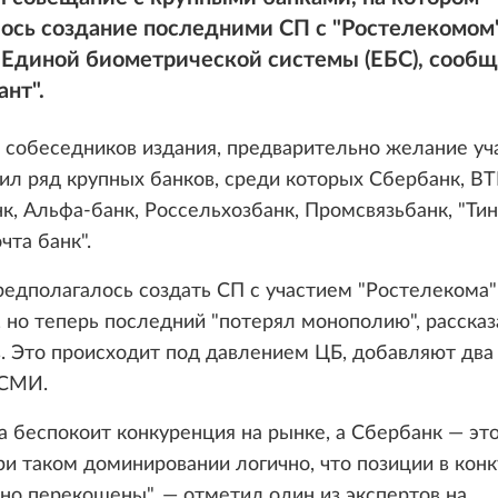
ось создание последними СП с "Ростелекомом
 Единой биометрической системы (ЕБС), сооб
нт".
собеседников издания, предварительно желание уч
ил ряд крупных банков, среди которых Сбербанк, ВТ
к, Альфа-банк, Россельхозбанк, Промсвязьбанк, "Ти
чта банк".
едполагалось создать СП с участием "Ростелекома"
 но теперь последний "потерял монополию", рассказ
. Это происходит под давлением ЦБ, добавляют два
 СМИ.
а беспокоит конкуренция на рынке, а Сбербанк — эт
ри таком доминировании логично, что позиции в кон
но перекошены", — отметил один из экспертов на