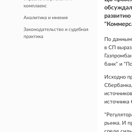
комплаенс
обсуждал
развитию
Аналитика и мнения
"Коммерса
Законодательство и судебная
практика
По данным 
в СП выраз
Газпромбан
банк" и "По
Исходно пр
Сбербанка,
источников
источника
"Регулятор
рынка. И п
среде силь