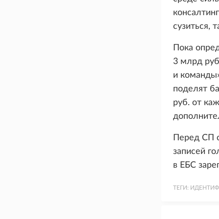
консалтинг
сузиться, 
Пока опред
3 млрд руб
и команды»
поделят ба
руб. от ка
дополните
Перед СП с
записей го
в ЕБС заре
ТЕГИ:
ИДЕНТИ