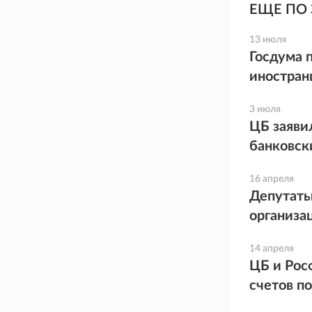
ЕЩЕ ПО 
13 июля
Госдума 
иностран
3 июля
ЦБ заяви
банковск
16 апреля
Депутаты
организа
14 апреля
ЦБ и Рос
счетов п