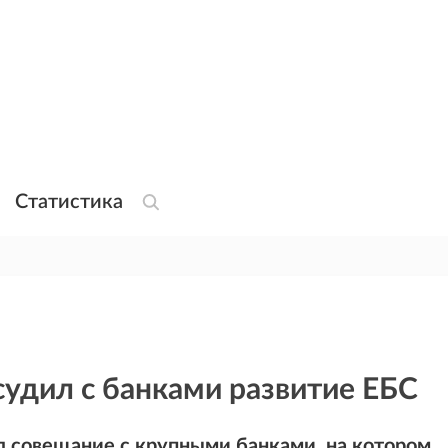
Статистика
удил с банками развитие ЕБС
л совещание с крупными банками, на котором