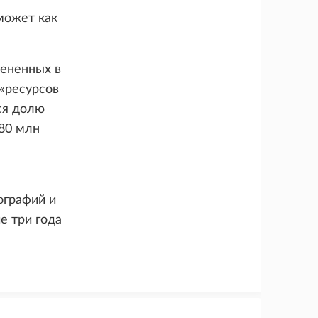
может как
цененных в
 «ресурсов
ся долю
380 млн
ографий и
е три года