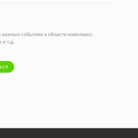
 важных событиях в области комплаенс:
и т.д.
ься