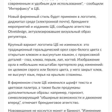
современным и удобным для использования", - сообщили
"Интерфаксу" в ЦБ.
Новый фирменный стиль будет применен в логотипе,
диджитал среде (электронной почте), брендинге
мероприятий и изданиях ЦБ, сообщило агентство
Otvetdesign, актуализировавшее визуальный образ
регулятора.
Крупный вариант логотипа ЦБ не изменился: это
традиционный геральдический орел серо-белого цвета с
открытым клювом и высунутым языком, с прорисовкой
деталей - глаз, клюва, перьев, лап, когтей. Изображение
орла в небольших масштабах претерпело ряд изменений:
он целиком серого или белого цвета, у него закрыт клюв,
не высунут язык, перья на крыльях сглажены.
В фирменном стиле ЦБ изменился шрифт текста и
цветовая палитра, а также были продуманы
дополнительные образы: например, горизонт,
символизирующий "обширные возможности и движение
вперед", отмечает брендинговое агентство.
Нововведения не коснутся монет и банкнот. "Изменение