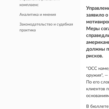
комплаенс
Управлен
Аналитика и мнения
заявило о
мотивиров
Законодательство и судебная
Меры сог
практика
справедли
американ
должны пр
рисков.
"OCC наме
оружия", —
По его сло
клиентов 
основаниям
В бюллетен