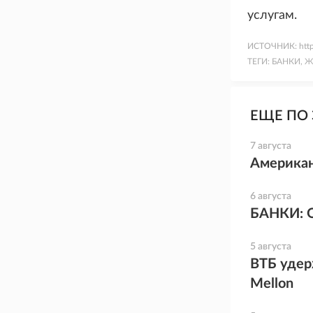
услугам.
ИСТОЧНИК:
htt
ТЕГИ:
БАНКИ, 
ЕЩЕ ПО 
7 августа
Американ
6 августа
БАНКИ: 
5 августа
ВТБ удер
Mellon