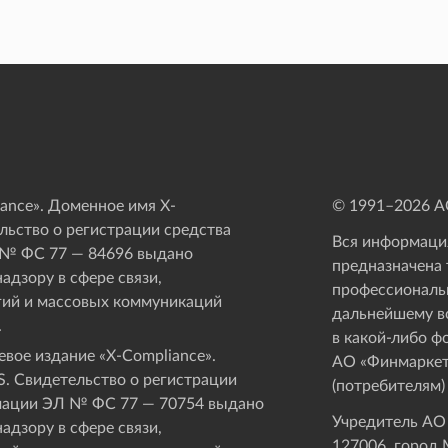
ance». Доменное имя X-
© 1991–
2026
АО
ьство о регистрации средства
Вся информация
 № ФС 77 — 84696 выдано
предназначена 
адзору в сфере связи,
профессиональ
ий и массовых коммуникаций
дальнейшему в
.
в какой-либо ф
вое издание «Х-Compliance».
АО «Финмаркет
. Свидетельство о регистрации
(потребителям)
мации ЭЛ № ФС 77 — 70754 выдано
Учредитель АО
адзору в сфере связи,
127006, город М