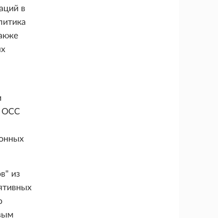
аций в
литика
акже
ых
и
. OCC
конных
в" из
лятивных
ю
вым