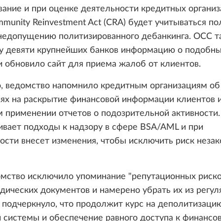
ание и при оценке деятельности кредитных организ
munity Reinvestment Act (CRA) будет учитываться по
 недопущению политизированного дебанкинга. OCC т
 у девяти крупнейших банков информацию о подобн
и обновило сайт для приема жалоб от клиентов.
о, ведомство напомнило кредитным организациям об
ях на раскрытие финансовой информации клиентов 
м применении отчетов о подозрительной активности
вает подходы к надзору в сфере BSA/AML и при
сти внесет изменения, чтобы исключить риск неза
омство исключило упоминание "репутационных риско
дических документов и намерено убрать их из регу
 подчеркнуло, что продолжит курс на деполитизаци
 системы и обеспечение равного доступа к финансо