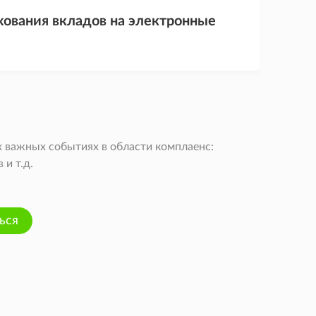
хования вкладов на электронные
 важных событиях в области комплаенс:
и т.д.
ься