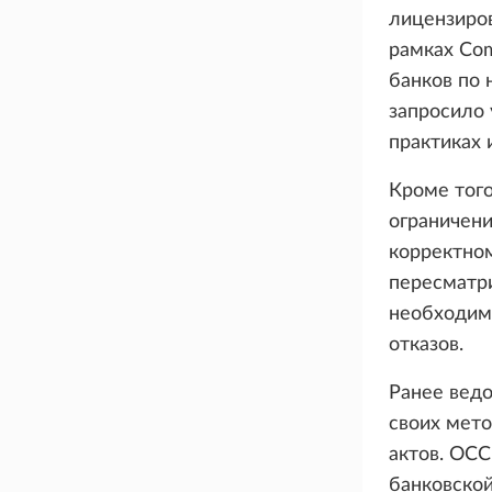
лицензиров
рамках Com
банков по
запросило
практиках 
Кроме тог
ограничени
корректно
пересматри
необходимо
отказов.
Ранее вед
своих мето
актов. OCC
банковской