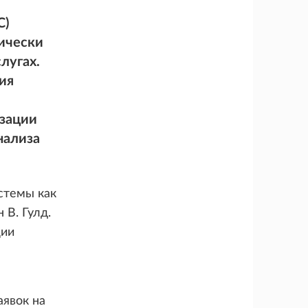
C)
тически
лугах.
ия
изации
нализа
стемы как
В. Гулд.
ции
аявок на