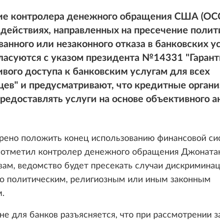
ие контролера денежного обращения США (OC
 действиях, направленных на пресечение поли
анного или незаконного отказа в банковских ус
ласуются с указом президента №14331 "Гарант
вого доступа к банковским услугам для всех
цев" и предусматривают, что кредитные орган
едоставлять услуги на основе объективного а
рено положить конец использованию финансовой си
 отметил контролер денежного обращения Джонатан 
вам, ведомство будет пресекать случаи дискримина
по политическим, религиозным или иным законным
.
е для банков разъясняется, что при рассмотрении з