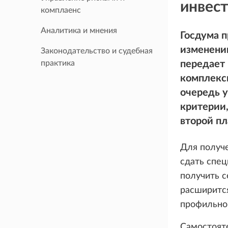
инвес
комплаенс
Аналитика и мнения
Госдума п
изменени
Законодательство и судебная
практика
передает 
комплекс
очередь 
критерии,
второй пл
Для получе
сдать спец
получить с
расширится
профильног
Самостоят