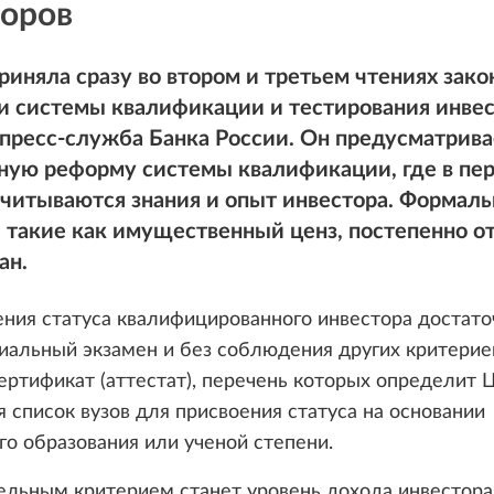
торов
риняла сразу во втором и третьем чтениях зако
и системы квалификации и тестирования инвес
пресс-служба Банка России. Он предусматрива
ную реформу системы квалификации, где в пе
учитываются знания и опыт инвестора. Формал
 такие как имущественный ценз, постепенно о
ан.
ния статуса квалифицированного инвестора достато
иальный экзамен и без соблюдения других критерие
ертификат (аттестат), перечень которых определит 
 список вузов для присвоения статуса на основании
о образования или ученой степени.
ельным критерием станет уровень дохода инвестора