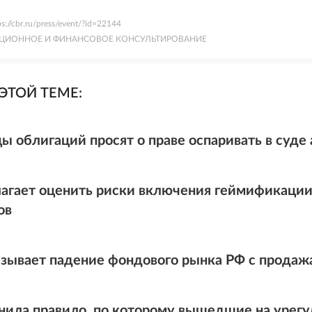
ps://cbr.ru/press/event/?id=22144
ЦИОННОЕ И ФИНАНСОВОЕ КОНСУЛЬТИРОВАНИЕ
ЭТОЙ ТЕМЕ:
ы облигаций просят о праве оспаривать в суде
агает оценить риски включения геймификаци
ов
язывает падение фондового рынка РФ с продаж
нила правило, по которому вышедшие на урег