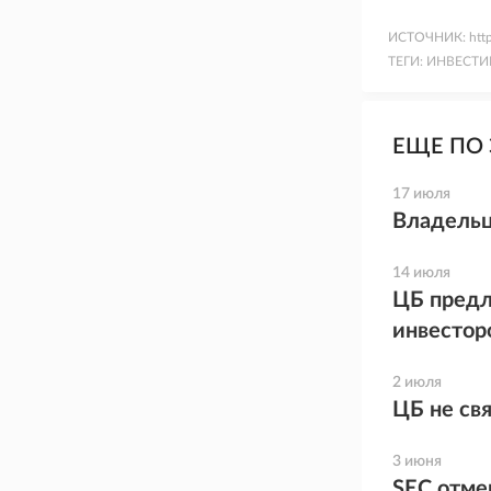
ИСТОЧНИК:
htt
ТЕГИ:
ИНВЕСТИ
ЕЩЕ ПО 
17 июля
Владельц
14 июля
ЦБ предл
инвестор
2 июля
ЦБ не св
3 июня
SEC отме