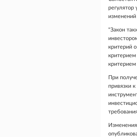
регулятор 
изменений 
"Закон та
инвестором
критерий о
критерием
критерием 
При получе
привязки 
инструмент
инвестици
требования
Изменения 
опубликова