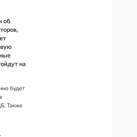
н об
торов,
ет
рвую
ьные
тойдут на
чно будет
в
ЦБ. Также
: