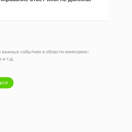
 важных событиях в области комплаенс:
и т.д.
ься