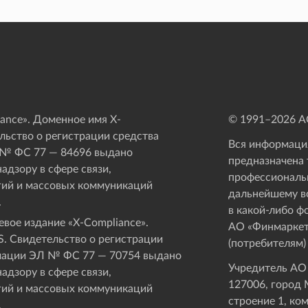
ance». Доменное имя X-
© 1991–
2026
АО
ьство о регистрации средства
Вся информация
 № ФС 77 — 84696 выдано
предназначена 
адзору в сфере связи,
профессиональ
ий и массовых коммуникаций
дальнейшему в
.
в какой-либо ф
вое издание «Х-Compliance».
АО «Финмаркет
. Свидетельство о регистрации
(потребителям)
мации ЭЛ № ФС 77 — 70754 выдано
Учредитель АО
адзору в сфере связи,
127006, город М
ий и массовых коммуникаций
строение 1, ко
.