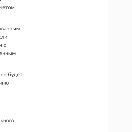
учетом
рованным
сли
н с
венным
 не будет
ечню
льного