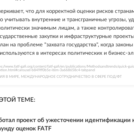
еркивает, что для корректной оценки рисков страна
 учитывать внутренние и трансграничные угрозы, у
политически значимым лицам, а также контролирова
сударственные закупки и инфраструктурные проект
лан на проблеме "захвата государства", когда законы
используются в интересах политических и бизнес-эл
ps://www.fatf-gafi.org/content/fatf-gafi/en/publications/Methodsandtrends/quick-gui
uption.html#carousel-b849ff0b5e-item-3a668658c4-tabpanel
ИЯ В МИРЕ, МЕЖДУНАРОДНОЕ СОТРУДНИЧЕСТВО В СФЕРЕ ПОД/ФТ
ЭТОЙ ТЕМЕ:
ботал проект об ужесточении идентификации к
аунду оценок FATF