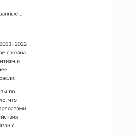
занные с
 2021–2022
ре связана
итизм и
лее
расли.
ппы по
ло, что
зарплатами
ействия
язан с