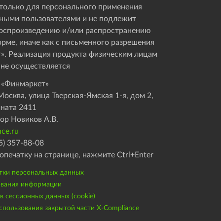
только для персонального применения
ными пользователями и не подлежит
оспроизведению и/или распространению
орме, иначе как с письменного разрешения
». Реализация продукта физическим лицам
 не осуществляется
 «Финмаркет»
осква, улица Тверская-Ямская 1-я, дом 2,
мната 2411
ор Новиков А.В.
ce.ru
5) 357-88-08
опечатку на странице, нажмите Ctrl+Enter
тки персональных данных
ования информации
 сессионных данных (cookie)
пользования закрытой части X-Compliance