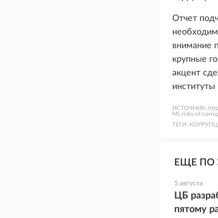
Отчет подч
необходимо
внимание 
крупные го
акцент сде
институты 
ИСТОЧНИК:
htt
ML-risks-of-corr
ТЕГИ:
КОРРУПЦ
ЕЩЕ ПО 
5 августа
ЦБ разра
пятому р