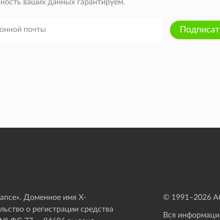
ность ваших данных гарантируем.
Подписат
ance». Доменное имя X-
© 1991–
2026
АО
ьство о регистрации средства
Вся информация