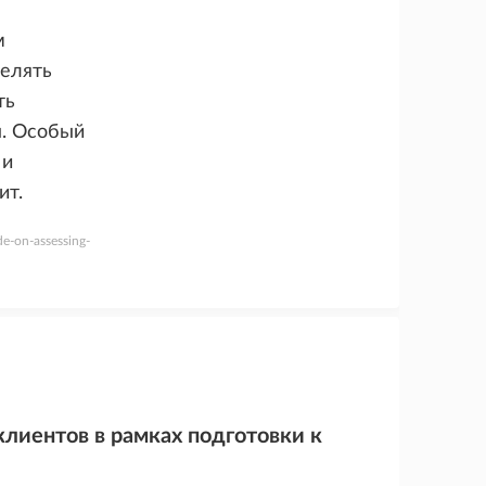
м
делять
ть
ы. Особый
 и
ит.
de-on-assessing-
лиентов в рамках подготовки к