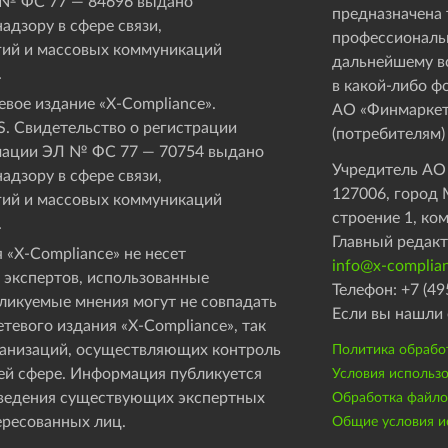
 № ФС 77 — 84696 выдано
предназначена 
адзору в сфере связи,
профессиональ
ий и массовых коммуникаций
дальнейшему в
.
в какой-либо ф
вое издание «Х-Compliance».
АО «Финмаркет
. Свидетельство о регистрации
(потребителям)
мации ЭЛ № ФС 77 — 70754 выдано
Учредитель АО
адзору в сфере связи,
127006, город М
ий и массовых коммуникаций
строение 1, ко
.
Главный редакт
 «X-Compliance» не несет
info@x-complian
 экспертов, использованные
Телефон: +7 (49
бликуемые мнения могут не совпадать
Если вы нашли 
етевого издания «X-Compliance», так
рганизаций, осуществляющих контроль
Политика обрабо
ей сфере. Информация публикуется
Условия использ
оведения существующих экспертных
Обработка файлов
ересованных лиц.
Общие условия ис