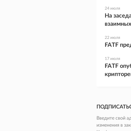
24 июля
На засед
взаимных
22 июля
FATF пре
17 июля
FATF опу
крипторе
ПОДПИСАТЬ
Введите свой а
изменения в зак