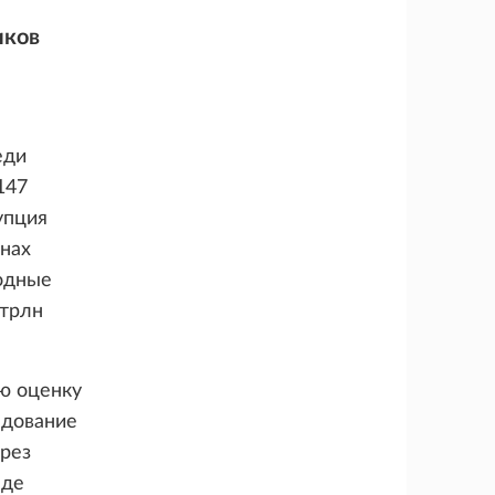
иков
еди
147
упция
анах
годные
 трлн
ю оценку
едование
ерез
яде