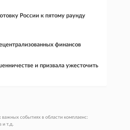
товку России к пятому раунду
децентрализованных финансов
шенничестве и призвала ужесточить
 важных событиях в области комплаенс:
и т.д.