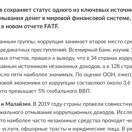
 сохраняет статус одного из ключевых источн
мывания денег в мировой финансовой системе,
 в новом отчете FATF.
анным группы, коррупция занимает второе место ср
редикатных преступлений. Всемирный банк, изучив 
ых отчетов, пришел к выводу, что в 34 странах корр
лавным источником незаконных доходов, а в 128 стр
исло пяти наиболее значимых. По оценке ООН, еже
овой экономики от коррупции составляют около 3,6
что превышает 5% глобального ВВП.
 и Малайзия.
В 2019 году страны провели совместну
онального отмывания коррупционных доходов. Иссл
что наиболее часто незаконные средства проходят ч
 услуги, офшорные трасты и юридические лица. В р