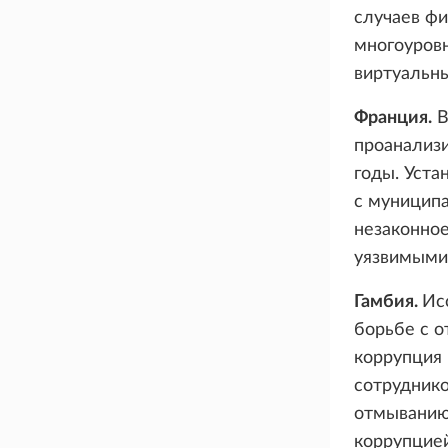
случаев ф
многоуровн
виртуальн
Франция.
В
проанализ
годы. Уста
с муниципа
незаконное
уязвимыми 
Гамбия.
Ис
борьбе с о
коррупция 
сотруднико
отмыванию 
коррупцией