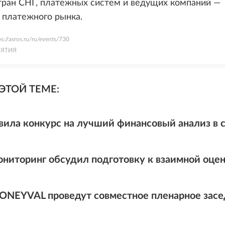
тран СНГ, платежных систем и ведущих компаний —
 платежного рынка.
ps://asros.ru/ru/events/730
ЯТИЯ
ЭТОЙ ТЕМЕ:
вила конкурс на лучший финансовый анализ в
ниторинг обсудил подготовку к взаимной оце
ONEYVAL проведут совместное пленарное засе