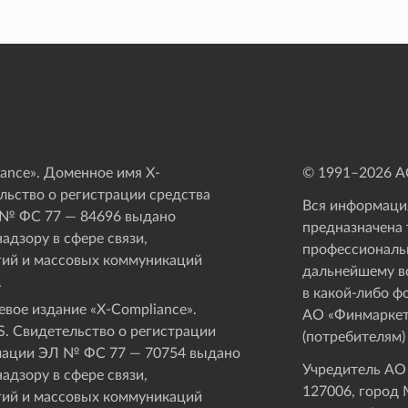
ance». Доменное имя X-
© 1991–
2026
АО
ьство о регистрации средства
Вся информация
 № ФС 77 — 84696 выдано
предназначена 
адзору в сфере связи,
профессиональ
ий и массовых коммуникаций
дальнейшему в
.
в какой-либо ф
вое издание «Х-Compliance».
АО «Финмаркет
. Свидетельство о регистрации
(потребителям)
мации ЭЛ № ФС 77 — 70754 выдано
Учредитель АО
адзору в сфере связи,
127006, город М
ий и массовых коммуникаций