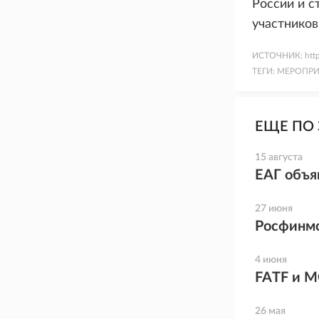
России и с
участников
ИСТОЧНИК:
htt
ТЕГИ:
МЕРОПРИ
ЕЩЕ ПО 
15 августа
ЕАГ объя
27 июня
Росфинмо
4 июня
FATF и M
26 мая