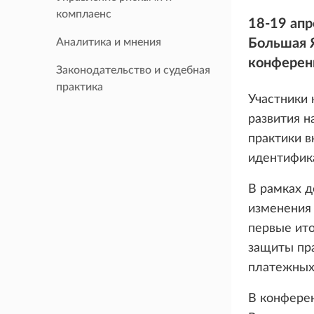
комплаенс
18-19 апр
Аналитика и мнения
Большая Я
конференц
Законодательство и судебная
практика
Участники 
развития н
практики 
идентифика
В рамках 
изменения 
первые ит
защиты пра
платежных 
В конфере