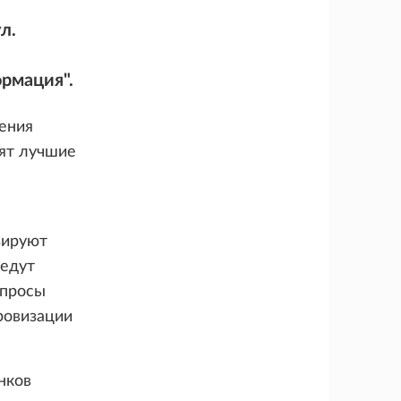
л.
рмация".
ения
рят лучшие
зируют
ведут
опросы
ровизации
нков