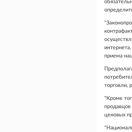
обязательн
определить
"Законопро
контрафакт
осуществл
интернета,
приема нац
Предполага
потребител
торговли, 
"Кроме тог
продавцов 
ценовых пр
"Националь