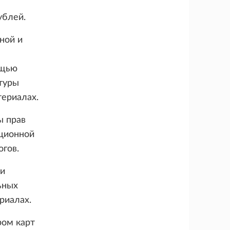
ублей.
ной и
ощью
туры
териалах.
ы прав
нционной
огов.
ки
ьных
риалах.
ром карт