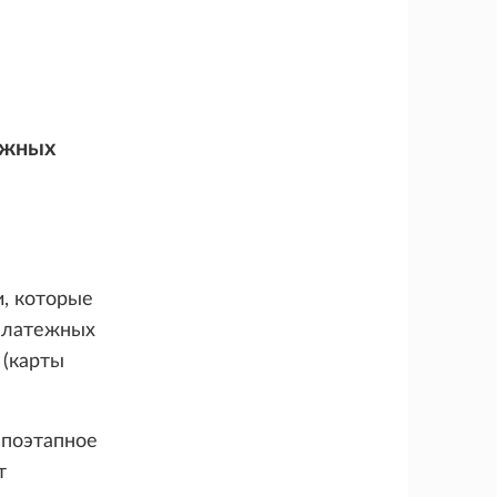
ежных
и, которые
платежных
 (карты
 поэтапное
т