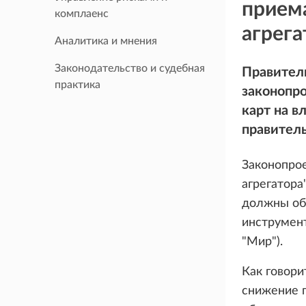
приема
комплаенс
агрега
Аналитика и мнения
Законодательство и судебная
Правитель
практика
законопр
карт на в
правитель
Законопро
агрегатора
должны об
инструмент
"Мир").
Как говори
снижение п