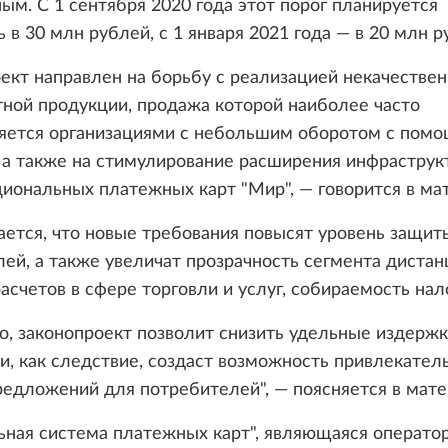
ым. С 1 сентября 2020 года этот порог планируется
 в 30 млн рублей, с 1 января 2021 года — в 20 млн р
ект направлен на борьбу с реализацией некачествен
ной продукции, продажа которой наиболее часто
яется организациями с небольшим оборотом с пом
 а также на стимулирование расширения инфраструк
иональных платежных карт "Мир", — говорится в ма
ется, что новые требования повысят уровень защит
ей, а также увеличат прозрачность сегмента диста
расчетов в сфере торговли и услуг, собираемость нал
о, законопроект позволит снизить удельные издерж
и, как следствие, создаст возможность привлекател
едложений для потребителей", — поясняется в мате
ная система платежных карт", являющаяся операто