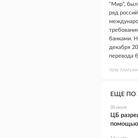
"Мир", был
ряд россий
междунаро
требовани
банками. Н
декабря 20
перевода б
ТЕГИ:
ПЛАТЕЖН
ЕЩЕ ПО 
30 июля
ЦБ разре
помощью