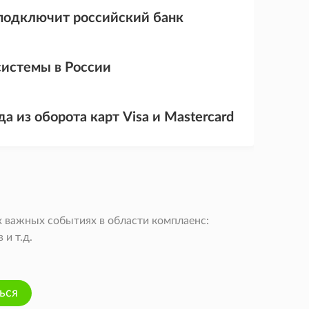
 подключит российский банк
системы в России
а из оборота карт Visa и Mastercard
 важных событиях в области комплаенс:
и т.д.
ься