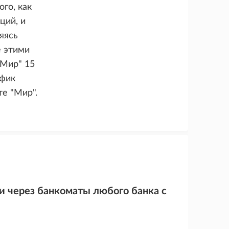
го, как
ций, и
яясь
 этими
"Мир" 15
афик
е "Мир".
 через банкоматы любого банка с