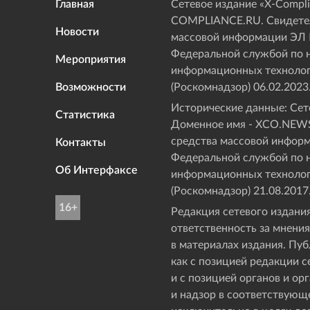
Главная
Сетевое издание «Х-Compli
COMPLIANCE.RU. Свидетел
Новости
массовой информации ЭЛ
Федеральной службой по н
Мероприятия
информационных технолог
Возможности
(Роскомнадзор) 06.02.2023
Исторические данные: Сете
Статистика
Доменное имя - XCO.NEWS
средства массовой инфор
Контакты
Федеральной службой по н
Об Интерфаксе
информационных технолог
(Роскомнадзор) 21.08.2017
16+
Редакция сетевого издания
ответственность за мнения
в материалах издания. Пу
как с позицией редакции с
и с позицией органов и о
и надзор в соответствующ