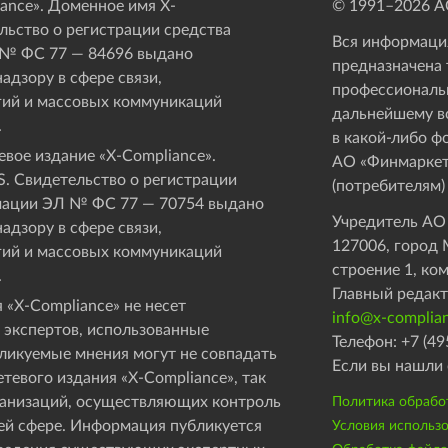
ance». Доменное имя X-
© 1991–
2026
АО
ьство о регистрации средства
Вся информация
 № ФС 77 — 84696 выдано
предназначена 
адзору в сфере связи,
профессиональ
ий и массовых коммуникаций
дальнейшему в
.
в какой-либо ф
вое издание «Х-Compliance».
АО «Финмаркет
. Свидетельство о регистрации
(потребителям)
мации ЭЛ № ФС 77 — 70754 выдано
Учредитель АО
адзору в сфере связи,
127006, город М
ий и массовых коммуникаций
строение 1, ко
.
Главный редакт
 «X-Compliance» не несет
info@x-complian
 экспертов, использованные
Телефон: +7 (49
бликуемые мнения могут не совпадать
Если вы нашли 
етевого издания «X-Compliance», так
рганизаций, осуществляющих контроль
Политика обрабо
ей сфере. Информация публикуется
Условия использ