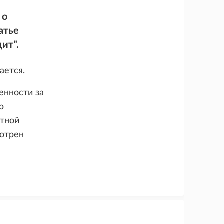
 о
атье
ит".
ается.
енности за
ю
итной
мотрен