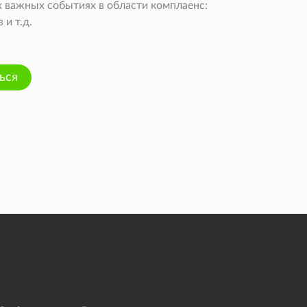
 важных событиях в области комплаенс:
и т.д.
ься