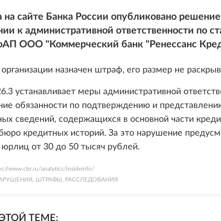
а на сайте Банка России опубликовано решение
ии к административной ответственности по ст
КоАП ООО "Коммерческий банк "Ренессанс Кред
организации назначен штраф, его размер не раскрыв
26.3 устанавливает меры административной ответств
ние обязанности по подтверждению и представлени
ых сведений, содержащихся в основной части кред
 бюро кредитных историй. За это нарушение предус
юрлиц от 30 до 50 тысяч рублей.
ps://www.cbr.ru/analytics/insideinfo/
АРУШЕНИЯ, ШТРАФЫ, РАССЛЕДОВАНИЯ
ЭТОЙ ТЕМЕ: