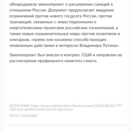
обнародовала законопроект о расширении санкций в
отношении России. Документ предполагает введение
ограничений против нового госдолга России, против
транзакций, связанных с инвестиционными и
энергетическими проектами российских госкомпаний, а
также новые ограничительные меры против политиков и
олигархов, «прямо или косвенно способствующих
незаконным действиям в интересах Владимира Путина».
Законопроект был внесен в конгресс США и направлен на
рассмотрение профильного комитета сената.
ИСТОЧНИК:
https://www.vedomosti.ru/finance/news/2018/08/03/777
368-mid-sanktsii-protiv-banka-agrozoyuz
ТЕГИ:
САНКЦИИ