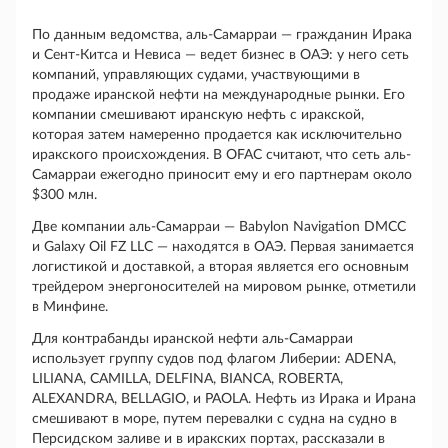
По данным ведомства, аль-Самарраи — гражданин Ирака
и Сент-Китса и Невиса — ведет бизнес в ОАЭ: у него сеть
компаний, управляющих судами, участвующими в
продаже иранской нефти на международные рынки. Его
компании смешивают иранскую нефть с иракской,
которая затем намеренно продается как исключительно
иракского происхождения. В OFAC считают, что сеть аль-
Самарраи ежегодно приносит ему и его партнерам около
$300 млн.
Две компании аль-Самарраи —
Babylon
Navigation
DMCC
и
Galaxy
Oil
FZ
LLC
— находятся в ОАЭ. Первая занимается
логистикой и доставкой, а вторая является его основным
трейдером энергоносителей на мировом рынке, отметили
в Минфине.
Для контрабанды иранской нефти аль-Самарраи
использует группу судов под флагом Либерии:
ADENA
,
LILIANA
,
CAMILLA
,
DELFINA
,
BIANCA
,
ROBERTA
,
ALEXANDRA
,
BELLAGIO
, и
PAOLA
. Нефть из Ирака и Ирана
смешивают в море, путем перевалки с судна на судно в
Персидском заливе и в иракских портах, рассказали в