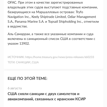
OFAC. При этом в качестве зарегистрированных
владельцев этих судов выступают подставные компании,
базирующиеся на Маршалловых островах:
Tryfo
Navigation
Inc
.,
Keely
Shiptrade
Limited
,
Odiar
Management
S
.
A
.,
Panarea
Marine
S
.
A
. и
Topsail
Shipholding
Inc
., отметили
в ведомстве.
Аль-Самарраи, а также все указанные компании и суда
включены в санкционный список США в соответствии с
указом 13902.
ИСТОЧНИК:
https://home.treasury.gov/news/press-releases/sb0233
ТЕГИ:
САНКЦИИ_США
ЕЩЕ ПО ЭТОЙ ТЕМЕ:
6 августа
США сняли санкции с двух самолетов и
авиакомпаний, связанных с иранским КСИР