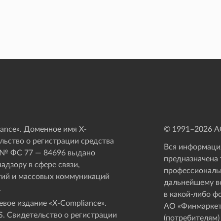
ance». Доменное имя X-
© 1991–
2026
АО
ьство о регистрации средства
Вся информация
 № ФС 77 — 84696 выдано
предназначена 
адзору в сфере связи,
профессиональ
ий и массовых коммуникаций
дальнейшему в
.
в какой-либо ф
вое издание «Х-Compliance».
АО «Финмаркет
. Свидетельство о регистрации
(потребителям)