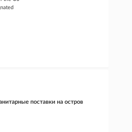
gnated
нитарные поставки на остров