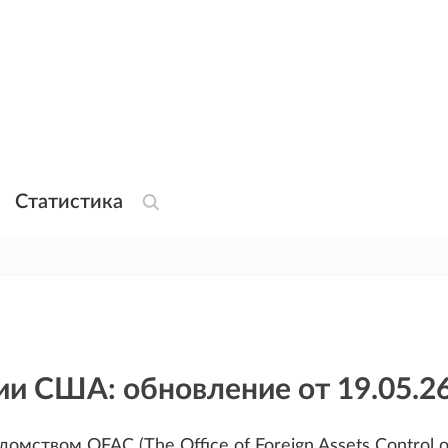
Статистика
и США: обновление от 19.05.2
домством OFAC (The Office of Foreign Assets Control o