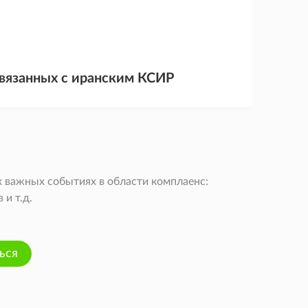
связанных с иранским КСИР
 важных событиях в области комплаенс:
и т.д.
ься