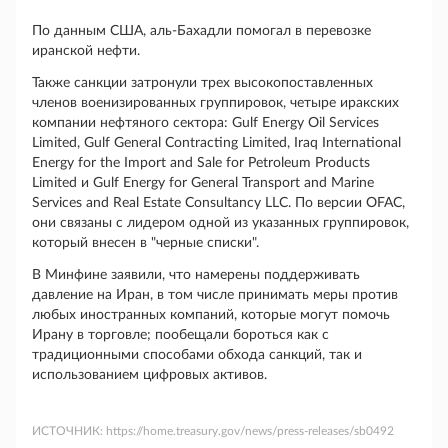
По данным США, аль-Бахадли помогал в перевозке
иранской нефти.
Также санкции затронули трех высокопоставленных
членов военизированных группировок, четыре иракских
компании нефтяного сектора:
Gulf
Energy
Oil
Services
Limited
,
Gulf
General
Contracting
Limited
,
Iraq
International
Energy
for
the
Import
and
Sale
for
Petroleum
Products
Limited
и
Gulf
Energy
for
General
Transport
and
Marine
Services
and
Real
Estate
Consultancy
LLC
. По версии OFAC,
они связаны с лидером одной из указанных группировок,
который внесен в "черные списки".
В Минфине заявили, что намерены поддерживать
давление на Иран, в том числе принимать меры против
любых иностранных компаний, которые могут помочь
Ирану в торговле; пообещали бороться как с
традиционными способами обхода санкций, так и
использованием цифровых активов.
ИСТОЧНИК:
https://home.treasury.gov/news/press-releases/sb0492