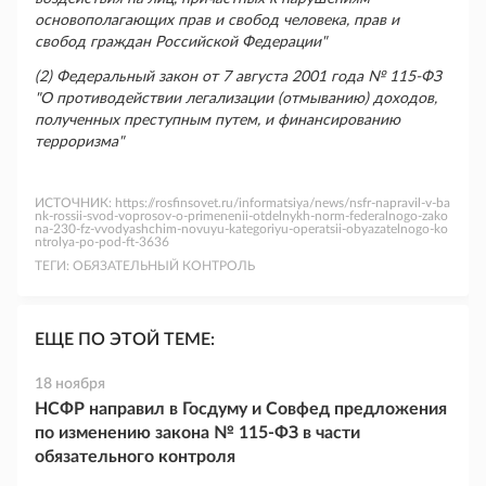
основополагающих прав и свобод человека, прав и
свобод граждан Российской Федерации"
(2) Федеральный закон от 7 августа 2001 года № 115-ФЗ
"О противодействии легализации (отмыванию) доходов,
полученных преступным путем, и финансированию
терроризма"
ИСТОЧНИК:
https://rosfinsovet.ru/informatsiya/news/nsfr-napravil-v-ba
nk-rossii-svod-voprosov-o-primenenii-otdelnykh-norm-federalnogo-zako
na-230-fz-vvodyashchim-novuyu-kategoriyu-operatsii-obyazatelnogo-ko
ntrolya-po-pod-ft-3636
ТЕГИ:
ОБЯЗАТЕЛЬНЫЙ КОНТРОЛЬ
ЕЩЕ ПО ЭТОЙ ТЕМЕ:
18 ноября
НСФР направил в Госдуму и Совфед предложения
по изменению закона № 115-ФЗ в части
обязательного контроля