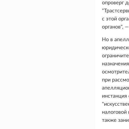
опроверг д
"Трастсерв
с этой орг
органов", 
Но в апелл
юридическ
ограничите
назначения
осмотрите
при рассмо
апелляцион
инстанция 
"искусств
налоговой 
также зани