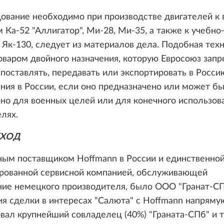
дование необходимо при производстве двигателей к
 Ка-52 "Аллигатор", Ми-28, Ми-35, а также к учебн
Як-130, следует из материалов дела. Подобная тех
оваром двойного назначения, которую Евросоюз запр
 поставлять, передавать или экспортировать в Росси
ния в России, если оно предназначено или может б
но для военных целей или для конечного использов
лях.
БХОД
ным поставщиком Hoffmann в России и единственно
рованной сервисной компанией, обслуживающей
ние немецкого производителя, было ООО "Гранат-СП
я сделки в интересах "Салюта" с Hoffmann напряму
вал крупнейший совладелец (40%) "Граната-СПб" и 