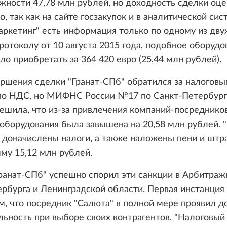
ности 47,78 млн рублей, но доходность сделки оце
, так как на сайте госзакупок и в аналитической сис
кетинг" есть информация только по одному из двух
ротоколу от 10 августа 2015 года, подобное оборудо
о приобретать за 364 420 евро (25,44 млн рублей).
ршения сделки "Гранат-СПб" обратился за налогов
по НДС, но МИФНС России №17 по Санкт-Петербург
ешила, что из-за привлечения компаний-посреднико
оборудования была завышена на 20,58 млн рублей. "
 доначислены налоги, а также наложены пени и штр
му 15,12 млн рублей.
ранат-СПб" успешно спорил эти санкции в Арбитраж
рбурга и Ленинградской области. Первая инстанция
м, что посредник "Салюта" в полной мере проявил 
ьность при выборе своих контрагентов. "Налоговый 