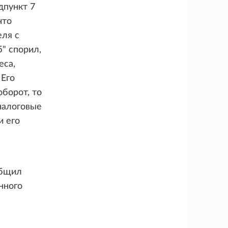
дпункт 7
что
еля с
" спорил,
еса,
 Его
оборот, то
налоговые
и его
общил
нного