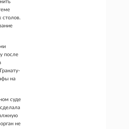
нить
теме
 столов.
вание
ыми
у после
в
Гранату-
афы на
ном суде
 сделала
должную
орган не