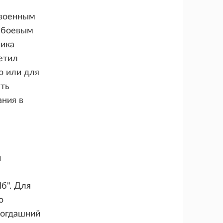
 военным
о-боевым
ника
етил
ю или для
ыть
ания в
й
б". Для
ю
тогдашний