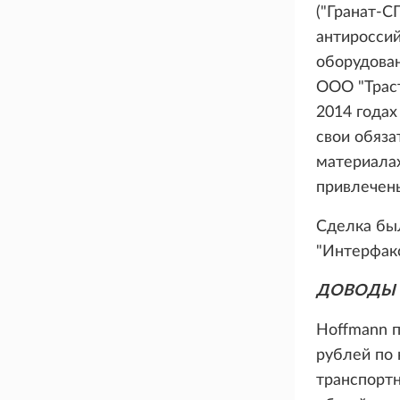
("Гранат-С
антироссий
оборудован
ООО "Траст
2014 годах
свои обяза
материала
привлечены
Сделка был
"Интерфакс
ДОВОДЫ 
Hoffmann п
рублей по 
транспортн