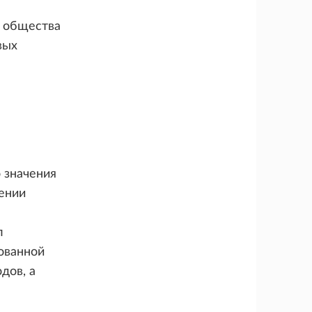
й общества
вых
 значения
лении
л
ованной
дов, а