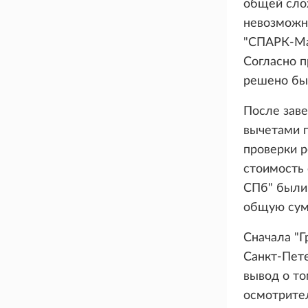
общей слож
невозможно
"СПАРК-Мар
Согласно п
решено был
После заве
вычетами 
проверки р
стоимость 
СПб" были
общую сум
Сначала "Г
Санкт-Пете
вывод о то
осмотрител