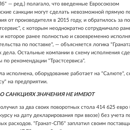
Пб" — ред.) полагало, что введенные Евросоюзом
ские санкции могут сделать невозможной прямую п
ия от производителя в 2015 году, и обратилось за 
cервис", с которым неоднократно сотрудничало ране
 и которое ранее полностью и своевременно исполн
тельства по поставке", — объясняется логика "Гранат
х дела. Остальные компании в схему исполнения сд
 по рекомендации "Трастсервиса".
а исполнена, оборудование работает на "Салюте", 
у" на предприятии.
О САНКЦИЯХ ЗНАЧЕНИЯ НЕ ИМЕЮТ
олучил за два своих поворотных стола 414 625 евро 
курсу на дату декларирования при ввозе) без учета 
ых расходов. "Гранат-СПб" заплатил своим поставщ