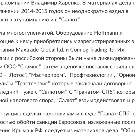
р компании Владимир Харенко. В материалах дела г
тяжении 2014-2015 годов он неоднократно ездил в
ки в эту компанию и в "Салют".
ла многоступенчатой. Оборудование Hoffmann и
ющие к нему приобретались у зарегистрированных в
нии Maxtrade Global ltd. и Comlog Trading ltd. Их
тами с российской стороны были ныне ликвидирова
 и ООО "Стамос", затем в цепочке поставок стояла е
 - "Лотос", "Мастерпром", "Профтехнологии", "Орион
ль" и "Трастcервис", которые заключали договоры с 
следний - уже с "Салютом". С "Гранатом-СПб", которы
ной налогового спора, "Салют" взаимодействовал и 
трукцию сделки налоговикам и в суде "Гранат-СПб"
остью обойти санкции Евросоюза, наложенные посл
ния Крыма к РФ, следует из материалов дела. "Об