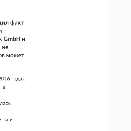
дил факт
и
ik GmbH и
 не
ков может
2016 годах
 в
лась
яти и