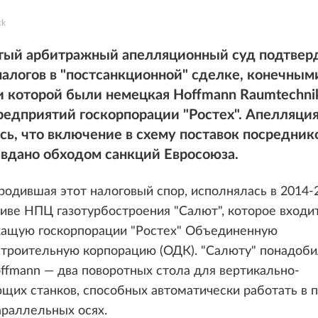
ck
тый арбитражный апелляционный суд подтвер
налогов в "постсанкционной" сделке, конечным
и которой были немецкая Hoffmann Raumtechn
редприятий госкорпорации "Ростех". Апелляция
сь, что включение в схему поставок посредни
авдано обходом санкций Евросоюза.
родившая этот налоговый спор, исполнялась в 2014-
иве НПЦ газотурбостроения "Салют", которое входит
ащую госкорпорации "Ростех" Объединенную
строительную корпорацию (ОДК). "Салюту" понадоби
ffmann — два поворотных стола для вертикально-
щих станков, способных автоматически работать в п
араллельных осях.