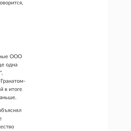
оворится,
нные ООО
ще одна
",
"Гранатом-
й в итоге
раньше.
 объяснял
е
щество