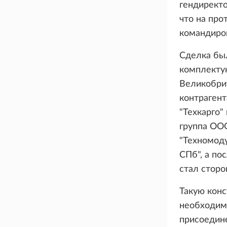
гендиректо
что на про
командиров
Сделка бы
комплекту
Великобрита
контраген
"Техкарго"
группа ООО
"Техномоду
СПб", а по
стал сторо
Такую конс
необходим
присоедине