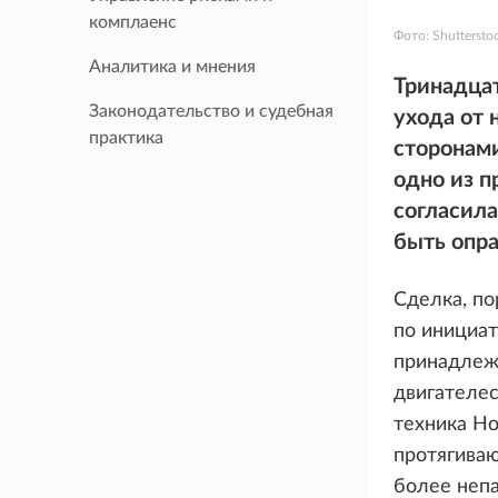
комплаенс
Фото:
Shuttersto
Аналитика и мнения
Тринадца
Законодательство и судебная
ухода от 
практика
сторонам
одно из п
согласила
быть опр
Сделка, по
по инициат
принадлеж
двигателе
техника Ho
протягиваю
более неп