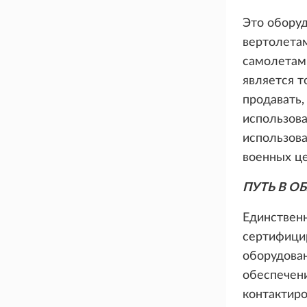
Это обору
вертолетам
самолетам 
является т
продавать,
использова
использова
военных це
ПУТЬ В О
Единствен
сертифици
оборудова
обеспечени
контактиро