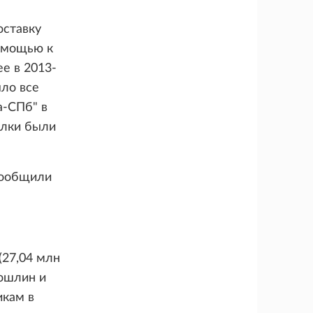
оставку
помощью к
е в 2013-
яло все
а-СПб" в
елки были
сообщили
(27,04 млн
пошлин и
икам в