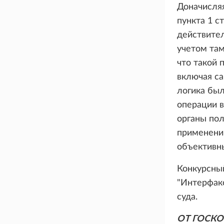
Доначисляя
пункта 1 с
действител
учетом там
что такой 
включая са
логика был
операции в
органы пол
применени
объективн
Конкурсны
"Интерфакс
суда.
ОТ ГОСКО