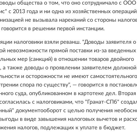
оводы общества о том, что оно сотрудничало с ООО
ис" с 2013 года и ни одна из хозяйственных операци
анизацией не вызывала нареканий со стороны налого
— говорится в решении первой инстанции.
яции налоговики взяли реванш. "Доводы заявителя о
ой невозможности прямой поставки из-за введенных
льных мер (санкций) в отношении товаров двойного
, а также доводы о проявлении заявителем должной
льности и осторожности не имеют самостоятельного
трении спора по существу", — говорится в постанов
ного суда, опубликованном в картотеке дел. Вторая
согласилась с налоговиками, что "Гранат-СПб" созда
енный" документооборот с целью получения необосн
выгоды в виде завышения налоговых вычетов и расхо
жения налогов, подлежащих к уплате в бюджет.