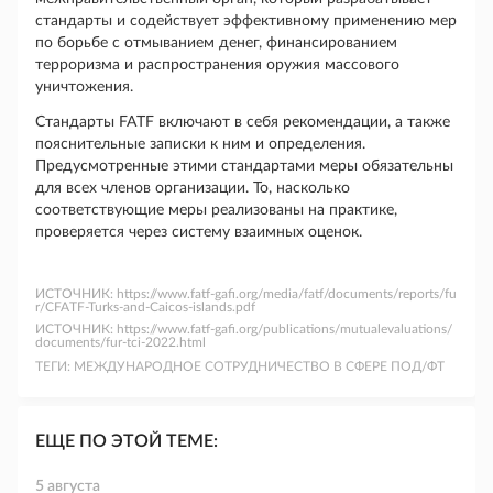
стандарты и содействует эффективному применению мер
по борьбе с отмыванием денег, финансированием
терроризма и распространения оружия массового
уничтожения.
Стандарты FATF включают в себя рекомендации, а также
пояснительные записки к ним и определения.
Предусмотренные этими стандартами меры обязательны
для всех членов организации. То, насколько
соответствующие меры реализованы на практике,
проверяется через систему взаимных оценок.
ИСТОЧНИК:
https://www.fatf-gafi.org/media/fatf/documents/reports/fu
r/CFATF-Turks-and-Caicos-islands.pdf
ИСТОЧНИК:
https://www.fatf-gafi.org/publications/mutualevaluations/
documents/fur-tci-2022.html
ТЕГИ:
МЕЖДУНАРОДНОЕ СОТРУДНИЧЕСТВО В СФЕРЕ ПОД/ФТ
ЕЩЕ ПО ЭТОЙ ТЕМЕ:
5 августа