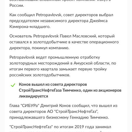
России.
Как сообщил Petropavlovsk, совет директоров выбрал
председателем независимого директора Джеймса
Кэмерона-младшего.
Основатель Petropavlovsk Павел Масловский, который
оставался в золотодобытчике в качестве операционного
директора, покинул компанию.
Petropavlovsk ведет промышленную отработку
золоторудных месторождений в Амурской области, по
итогам первого квартала замыкает первую тройку
российских золотодобытчиков.
Конов вышел из совета директоров
СтройТрансНефтеГаза Тимченко, один из акционеров
ликвидируется
Глава "СИБУРа" Дмитрий Конов сообщил, что вышел из
совета директоров АО "СтройТрансНефтеГаз",
принадлежавшего бизнесмену Геннадию Тимченко.
"СтройТрансНефтеГаз" по итогам 2019 года занимал