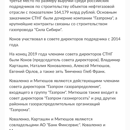
третье место по размеру выручки среди российских
подрядчиков по строительству объектов нефтегазовой
отрасли с показателем 164,179 млрд рублей. Основным
заказчиком СТНГ были дочерние компании "Газпрома", а
крупнейшие контракты связаны со строительством
газопровода "Сила Сибири".
Конов участвовал в совете директоров подрядчика с 2014
года.
На конец 2019 года членами совета директоров СТНГ
были Конов (председатель совета директоров), Владимир
Карташян, Наталия Коноваленко, Алексей Митюшов,
Евгений Орлов, а также зять Тимченко Глеб Франк.
Коваленко и Митюшов являются действующими членами
совета директоров "Газпром газорапределение",
входящего в группу "Газпром". Митюшов также входит в
совет директоров "Газпром газэнергосеть" и ряд других
районных газораспределительных организаций
"Газпрома".
Коваленко, Карташян и Митюшов являются
совладельцами АО "Банк Финсервис". Коваленко и