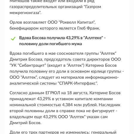
Митюшов также входят или входили в ряд
газораспределительных организаций "Газпром
межрегионгаза".
Орлов возглавляет ООО "Роквелл Капитал",
бенефициаром которого является Глеб Франк.
Вдова Босова получила 43,29% в "Аллтеке" -
половину доли погибшего мужа
Вдова погибшего в мае сооснователя группы "Аллтек"
Дмитрия Босова, председатель совета директоров ООО
"УК "Сибантрацит" (входит в "Аллтек") Катерина Босов
получила половину его доли в основном юрлице группы -
ООО "Аллтек", следует из материалов информационно-
аналитической системы "СПАРК-Интерфакс".
Согласно данным ЕГРЮЛ на 18 августа, Катерине Босов
принадлежат 43,29% в уставном капитале компании
номинальной стоимостью 4,384 млн рублей. Наследник
второй половины доли в справке пока не фигурирует -
владельцем еще 43,29% ООО "Аллтек" указан сам
Дмитрий Босов.
Доли его трех партнеров не изменились: генеральный