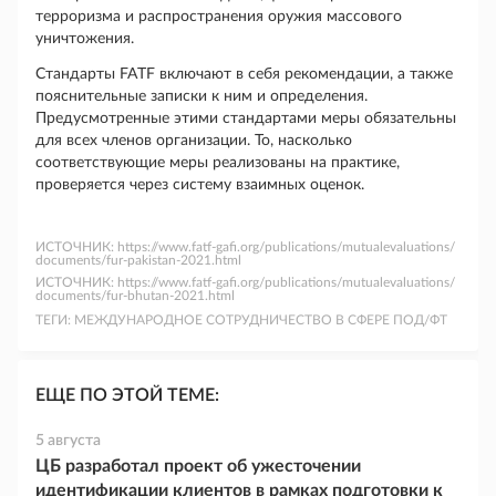
терроризма и распространения оружия массового
уничтожения.
Стандарты FATF включают в себя рекомендации, а также
пояснительные записки к ним и определения.
Предусмотренные этими стандартами меры обязательны
для всех членов организации. То, насколько
соответствующие меры реализованы на практике,
проверяется через систему взаимных оценок.
ИСТОЧНИК:
https://www.fatf-gafi.org/publications/mutualevaluations/
documents/fur-pakistan-2021.html
ИСТОЧНИК:
https://www.fatf-gafi.org/publications/mutualevaluations/
documents/fur-bhutan-2021.html
ТЕГИ:
МЕЖДУНАРОДНОЕ СОТРУДНИЧЕСТВО В СФЕРЕ ПОД/ФТ
ЕЩЕ ПО ЭТОЙ ТЕМЕ:
5 августа
ЦБ разработал проект об ужесточении
идентификации клиентов в рамках подготовки к