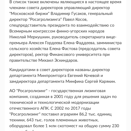
В список также включены являющиеся в настоящее время
членами совета директоров управляющий директор
"Московской биржи" Владимир Гусаков, генеральный
директор "Росагролизинга" Павел Косов,
спецпредставитель президента по взаимодействию со
Всемирным конгрессом финно-угорских народов
Николай Меркушкин, руководитель секретариата вице-
премьера Алексея Гордеева Елена Фаддеева, замминистра
сельского хозяйства Елена Фастова (председатель совета
директоров), ректор Финансового университета при
правительстве Михаил Эскиндаров.
Кандидатами в совет директоров названы директор
департамента Минпромторга Евгений Кочевой и
замдиректора департамента Минфина Сергей Карякин.
АО "Росагролизинг" - государственная лизинговая
компания, созданная в 2001 году для решения задач по
технической и технологической модернизации
отечественного АПК. С 2002 по 2017 годы
"Росагролизинг" поставил аграриям 86,2 тыс. единиц
техники, 643 тыс. голов племенных животных,
оборудовал более 1 млн скотомест на общую сумму 230