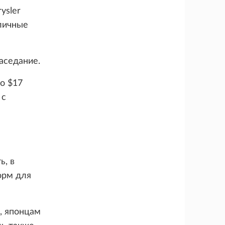
ysler
зличные
аседание.
ло $17
 с
ь, в
орм для
, японцам