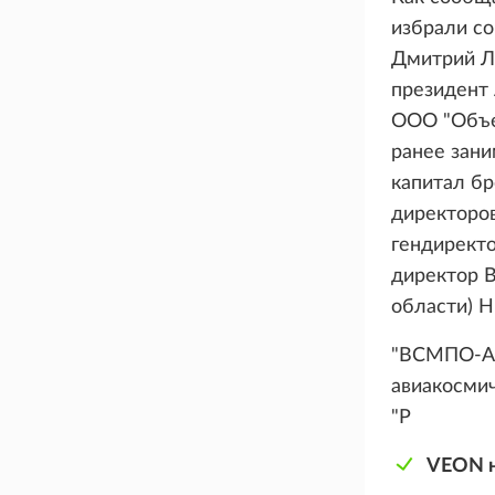
избрали со
Дмитрий Л
президент 
ООО "Объе
ранее зан
капитал бр
директоров
гендирект
директор 
области) 
"ВСМПО-Ав
авиакосмич
"Р
VEON н