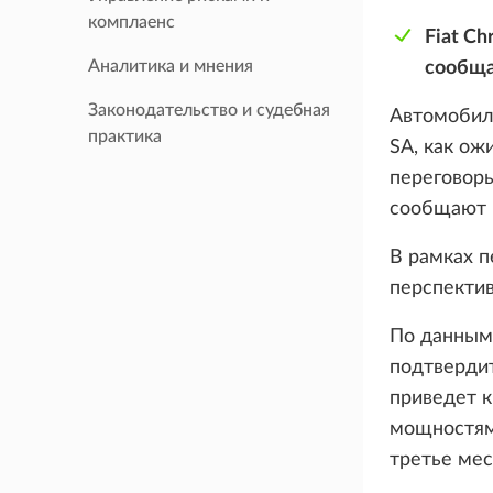
комплаенс
Fiat C
Аналитика и мнения
сообщ
Законодательство и судебная
Автомобиле
практика
SA, как ож
переговоры
сообщают Fi
В рамках п
перспектив
По данным 
подтвердит
приведет к
мощностями
третье мес