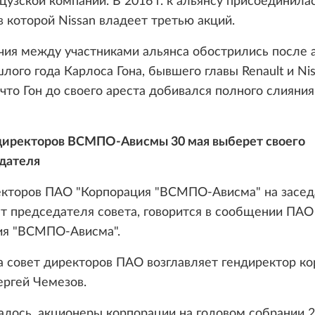
цузской компании. В 2016 г. к альянсу присоединила
, в которой Nissan владеет третью акций.
ия между участниками альянса обострились после а
лого года Карлоса Гона, бывшего главы Renault и Nis
 что Гон до своего ареста добивался полного слияния 
директоров ВСМПО-Ависмы 30 мая выберет своего
дателя
екторов ПАО "Корпорация "ВСМПО-Ависма" на засед
т председателя совета, говорится в сообщении ПАО
ия "ВСМПО-Ависма".
а совет директоров ПАО возглавляет гендиректор к
ергей Чемезов.
лось, акционеры корпорации на годовом собрании 2