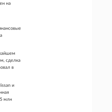
ен на
инансовые
а
ижайшем
ом, сделка
вовал в
issan и
енная
15 млн