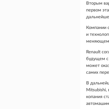
Вторым ва
первом эта
дальнейше
Компании 
и технолог
меняющемс
Renault с
будущем с 
может оказ
самих пере
В дальнейш
Mitsubishi
копания ст
автомашин 