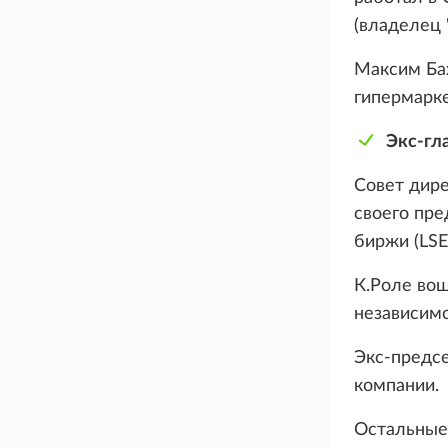
(владелец 
Максим Бах
гипермарке
Экс-гл
Совет дире
своего пре
биржи (LSE
К.Роле вош
независимо
Экс-предсе
компании.
Остальные 