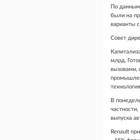
По данным 
были на пр
варианты с
Совет дире
Капитализа
млрд. Гото
вызовами,
промышлен
технология
В понедель
частности,
выпуска а
Renault пр