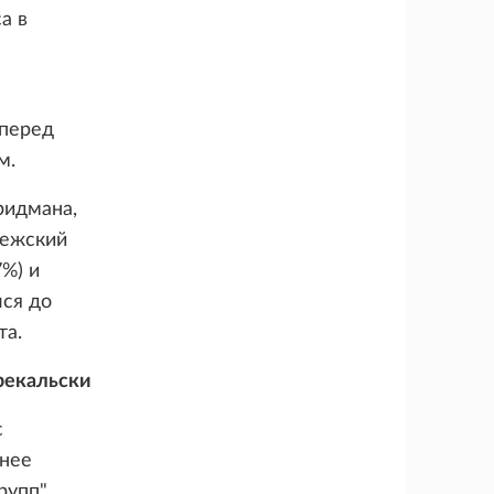
а в
 перед
м.
ридмана,
вежский
%) и
лся до
та.
рекальски
с
анее
рупп"