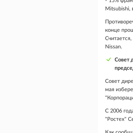
- 15% фран
Mitsubishi
Противореч
конце прош
Считается,
Nissan.
Совет 
предсе
Совет дир
мая избере
"Корпорац
С 2006 год
"Ростех" С
Как сообща