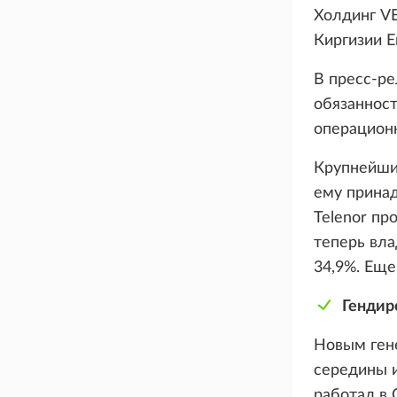
Холдинг V
Киргизии Е
В пресс-ре
обязанност
операцион
Крупнейши
ему принад
Telenor пр
теперь вла
34,9%. Еще
Гендир
Новым ген
середины и
работал в 