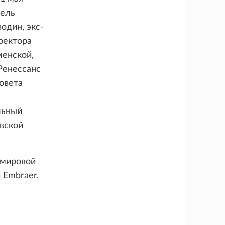
тель
дин, экс-
ректора
енской,
Ренессанс
овета
льный
вской
 мировой
 Embraer.