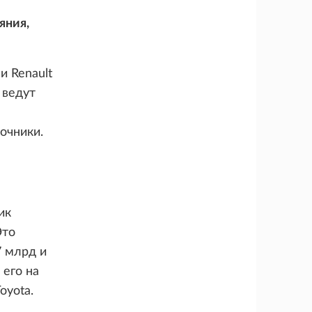
яния,
и Renault
 ведут
точники.
ик
Это
7 млрд и
 его на
oyota.