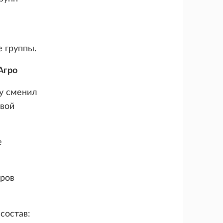
е группы.
Агро
ду сменил
овой
е
оров
состав: