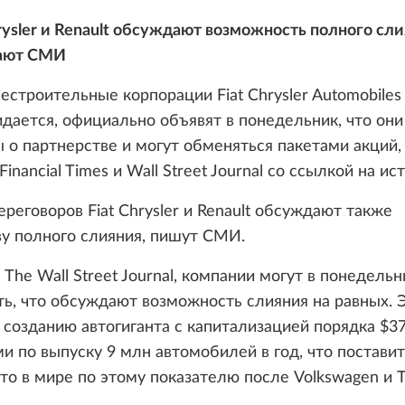
hrysler и Renault обсуждают возможность полного сли
ают СМИ
строительные корпорации Fiat Chrysler Automobiles 
идается, официально объявят в понедельник, что они
 о партнерстве и могут обменяться пакетами акций,
nancial Times и Wall Street Journal со ссылкой на ис
ереговоров Fiat Chrysler и Renault обсуждают также
у полного слияния, пишут СМИ.
The Wall Street Journal, компании могут в понедельн
ь, что обсуждают возможность слияния на равных. 
 созданию автогиганта с капитализацией порядка $3
 по выпуску 9 млн автомобилей в год, что поставит
то в мире по этому показателю после Volkswagen и T