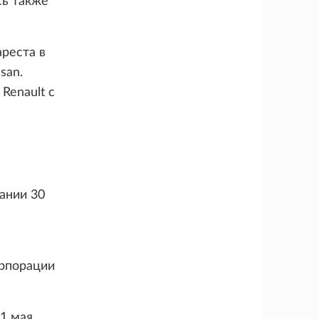
сь также
реста в
san.
Renault с
ании 30
орпорации
1 мая