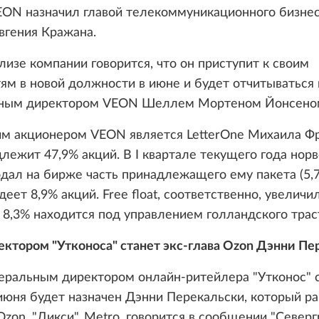
EON назначил главой телекоммуникационного бизнес
вгения Кражана.
лизе компании говорится, что он приступит к своим
ям в новой должности в июне и будет отчитываться
ным директором VEON Шеллем Мортеном Йонсено
м акционером VEON является LetterOne Михаила Ф
лежит 47,9% акций. В I квартале текущего года нор
одал на бирже часть принадлежащего ему пакета (5,7
деет 8,9% акций. Free float, соответственно, увеличи
 8,3% находится под управлением голландского трас
ектором "Утконоса" станет экс-глава Ozon Дэнни Пе
еральным директором онлайн-ритейлера "Утконос" 
юня будет назначен Дэнни Перекальски, который р
Ozon, "Дикси", Metro, говорится в сообщении "Северг