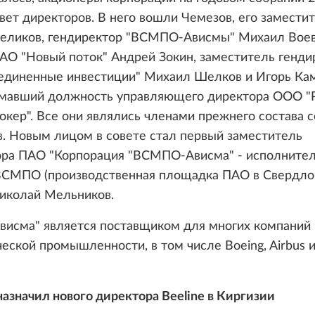
вет директоров. В него вошли Чемезов, его замести
еликов, гендиректор "ВСМПО-Ависмы" Михаил Воево
АО "Новый поток" Андрей Зокин, заместитель генди
диненные инвестиции" Михаил Шелков и Игорь Кам
имавший должность управляющего директора ООО "
окер". Все они являлись членами прежнего состава с
. Новым лицом в совете стал первый заместитель
ора ПАО "Корпорация "ВСМПО-Ависма" - исполните
ВСМПО (производственная площадка ПАО в Свердло
Николай Мельников.
исма" является поставщиком для многих компаний
еской промышленности, в том числе Boeing, Airbus и
азначил нового директора Beeline в Киргизии