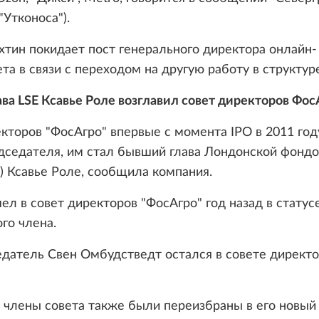
"Утконоса").
тин покидает пост генерального директора онлайн-
та в связи с переходом на другую работу в структур
ава LSE Ксавье Роле возглавил совет директоров Фос
кторов "ФосАгро" впервые с момента IPO в 2011 го
дседателя, им стал бывший глава Лондонской фонд
) Ксавье Роле, сообщила компания.
ел в совет директоров "ФосАгро" год назад в статус
го члена.
датель Свен Омбудстведт остался в совете директ
члены совета также были переизбраны в его новый 