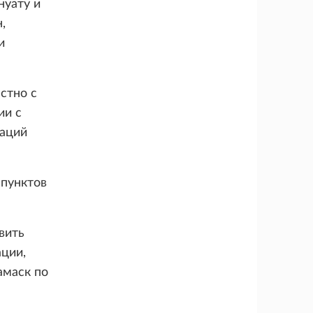
нуату и
,
и
стно с
ии с
даций
пунктов
вить
ции,
амаск по