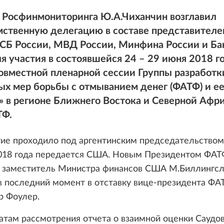
 Росфинмониторинга Ю.А.Чиханчин возглавил
ственную делегацию в составе представител
ФСБ России, МВД России, Минфина России и Ба
я участия в состоявшейся 24 – 29 июня 2018 го
овместной пленарной сессии Группы разработк
х мер борьбы с отмыванием денег (ФАТФ) и е
 в регионе Ближнего Востока и Северной Афри
Ф.
ие проходило под аргентинским председательством
2018 года передается США. Новым Президентом ФАТ
я заместитель Министра финансов США М.Биллингсл
в последний момент в отставку вице-президента ФА
 Фоулер.
атам рассмотрения отчета о взаимной оценки Саудо