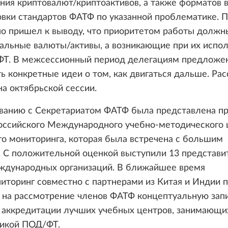
ния криптовалют/криптоактивов, а также форматов
овки стандартов ФАТФ по указанной проблематике. 
но пришел к выводу, что приоритетом работы должн
альные валюты/активы, а возникающие при их испо
ФТ. В межсессионный период делегациям предложе
ь конкретные идеи о том, как двигаться дальше. Ра
на октябрьской сессии.
ованию с Секретариатом ФАТФ была представлена п
российского Международного учебно-методического 
о мониторинга, которая была встречена с большим
. С положительной оценкой выступили 13 представи
еждународных организаций. В ближайшее время
торинг совместно с партнерами из Китая и Индии 
 на рассмотрение членов ФАТФ концептуальную зап
о аккредитации лучших учебных центров, занимающи
икой ПОД/ФТ.