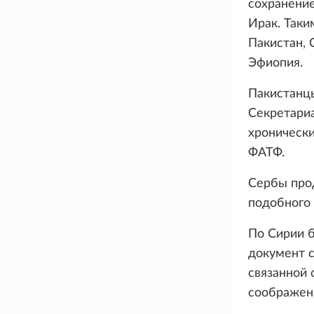
сохранение
Ирак. Таки
Пакистан, 
Эфиопия.
Пакистанц
Секретари
хроническ
ФАТФ.
Сербы про
подобного 
По Сирии б
документ с
связанной 
соображен