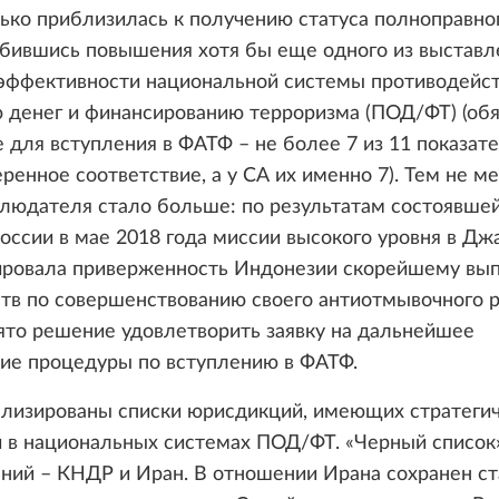
ько приблизилась к получению статуса полноправног
обившись повышения хотя бы еще одного из выстав
 эффективности национальной системы противодейс
 денег и финансированию терроризма (ПОД/ФТ) (об
 для вступления в ФАТФ – не более 7 из 11 показат
ренное соответствие, а у СА их именно 7). Тем не ме
людателя стало больше: по результатам состоявшей
оссии в мае 2018 года миссии высокого уровня в Дж
ировала приверженность Индонезии скорейшему вы
ств по совершенствованию своего антиотмывочного 
ято решение удовлетворить заявку на дальнейшее
ие процедуры по вступлению в ФАТФ.
ализированы списки юрисдикций, имеющих стратеги
 в национальных системах ПОД/ФТ. «Черный список
ний – КНДР и Иран. В отношении Ирана сохранен ст