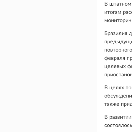
В штатном 
итогам рас
мониторин
Бразилия д
предыдущег
повторного
февраля пр
целевых фи
приостано
В целях п
обсуждение
также прид
В развитии
состоялос