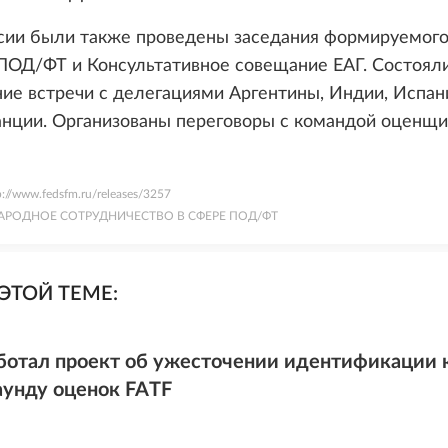
ссии были также проведены заседания формируемого
ПОД/ФТ и Консультативное совещание ЕАГ. Состоял
ие встречи с делегациями Аргентины, Индии, Испани
нции. Организованы переговоры с командой оценщи
p://www.fedsfm.ru/releases/3257
РОДНОЕ СОТРУДНИЧЕСТВО В СФЕРЕ ПОД/ФТ
ЭТОЙ ТЕМЕ:
ботал проект об ужесточении идентификации к
аунду оценок FATF