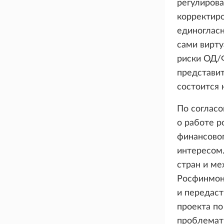
регулирова
корректир
единоглас
сами вирту
риски ОД/
представит
состоится 
По соглас
о работе 
финансовог
интересом
стран и м
Росфинмони
и передаст
проекта п
проблемат