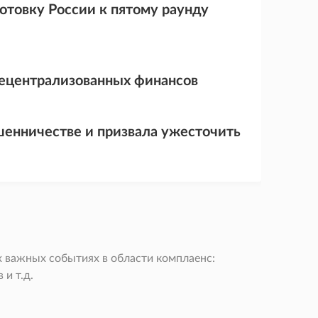
товку России к пятому раунду
децентрализованных финансов
шенничестве и призвала ужесточить
 важных событиях в области комплаенс:
и т.д.