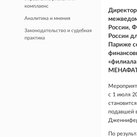
комплаенс
Директор
Аналитика и мнения
межведом
России, 
Законодательство и судебная
России дл
практика
Париже с
финансовы
«филиала»
МЕНАФАТ
Мероприят
с 1 июля 
становитс
подавшей 
Дженнифер
По результ