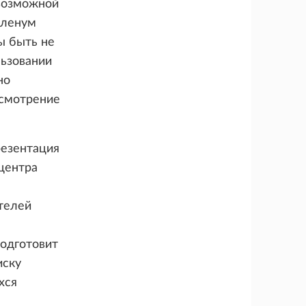
 возможной
Пленум
ы быть не
льзовании
но
ссмотрение
резентация
центра
телей
подготовит
иску
хся