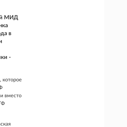
ей МИД
нка
да в
и
е
ки -
, которое
Ф
и вместо
ТФ
вская