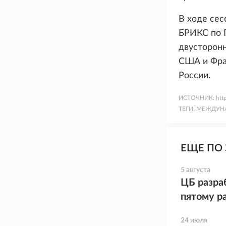
В ходе се
БРИКС по 
двусторонн
США и Фра
России.
ИСТОЧНИК:
htt
ТЕГИ:
МЕЖДУНА
ЕЩЕ ПО 
5 августа
ЦБ разра
пятому р
24 июля