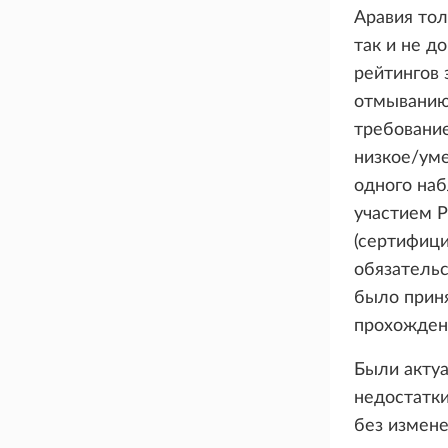
Аравия тол
так и не д
рейтингов
отмыванию
требование
низкое/уме
одного наб
участием Р
(сертифиц
обязатель
было прин
прохожден
Были акту
недостатки
без измене