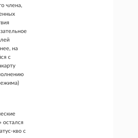
о члена,
ленных
твия
язательное
елей
нее, на
ся с
акарту
полнению
режима)
ческие
» остался
атус-кво с