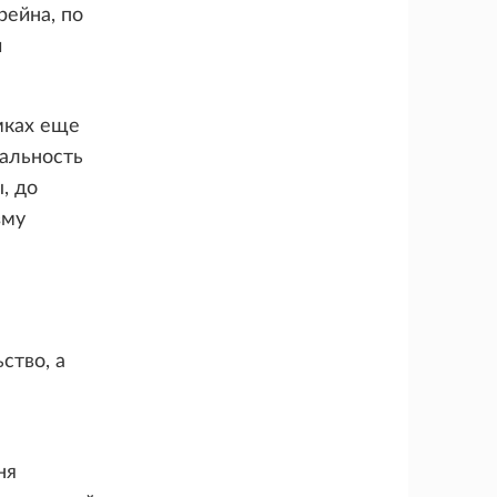
рейна, по
й
мках еще
нальность
, до
зму
ство, а
ня