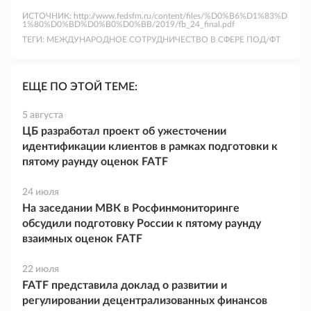
ИСТОЧНИК:
http://www.fedsfm.ru/content/files/%D0%B6%D1%83%D
1%80%D0%BD%D0%B0%D0%BB/2019/fb_24_final.pdf
ТЕГИ:
МЕЖДУНАРОДНОЕ СОТРУДНИЧЕСТВО В СФЕРЕ ПОД/ФТ
ЕЩЕ ПО ЭТОЙ ТЕМЕ:
5 августа
ЦБ разработал проект об ужесточении
идентификации клиентов в рамках подготовки к
пятому раунду оценок FATF
24 июля
На заседании МВК в Росфинмониторинге
обсудили подготовку России к пятому раунду
взаимных оценок FATF
22 июля
FATF представила доклад о развитии и
регулировании децентрализованных финансов