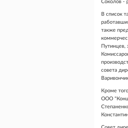
Соколов - 
В список 
работавший
также пре
коммерчес
Путинцев, 
Комиссаров
производст
совета дир
Варивончик
Кроме того
ООО "Конц
Степаненко
Константин
Совет дире