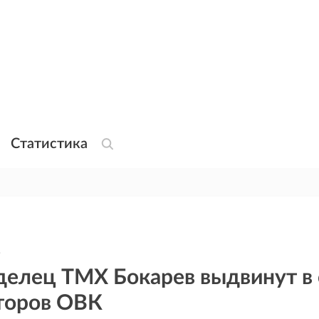
Статистика
9
делец ТМХ Бокарев выдвинут в 
торов ОВК