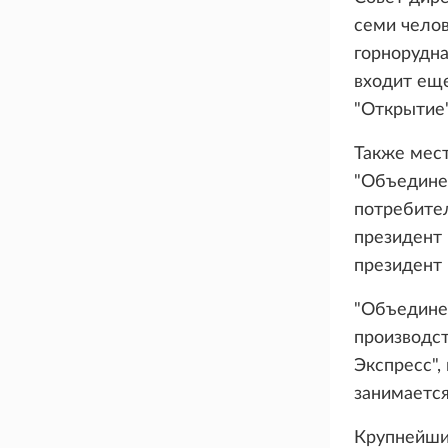
семи челов
горнорудна
входит еще
"Открытие
Также мес
"Объединен
потребите
президент
президент
"Объедине
производст
Экспресс",
занимается
Крупнейши