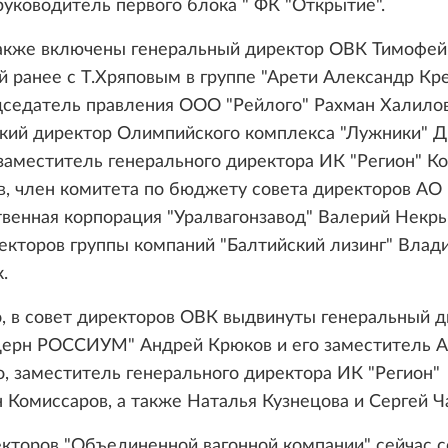
руководитель первого блока " ФК "Открытие".
также включены генеральный директор ОВК Тимофей
 ранее с Т.Хряповым в группе "Арети Александр Кре
дседатель правления ООО "Рейлого" Рахман Халилов
кий директор Олимпийского комплекса "Лужники" 
заместитель генерального директора ИК "Регион" К
, член комитета по бюджету совета директоров АО 
венная корпорация "Уралвагонзавод" Валерий Некры
екторов группы компаний "Балтийский лизинг" Влад
.
, в совет директоров ОВК выдвинуты генеральный 
ерн РОССИУМ" Андрей Крюков и его заместитель А
, заместитель генерального директора ИК "Регион"
 Комиссаров, а также Наталья Кузнецова и Сергей Ча
кторов "Объединенной вагонной компании" сейчас с