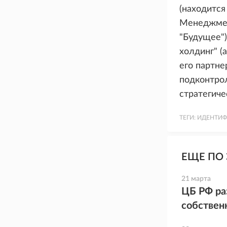
(находится
Менеджмен
"Будущее"
холдинг" (
его партне
подконтрол
стратегичес
ТЕГИ:
ИДЕНТИФ
ЕЩЕ ПО 
21 марта
ЦБ РФ ра
собствен