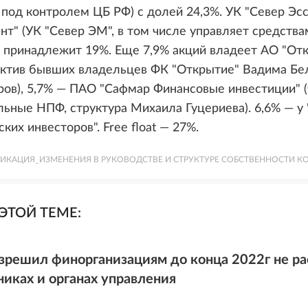
 под контролем ЦБ РФ) с долей 24,3%. УК "Север Эс
т" (УК "Север ЭМ", в том числе управляет средств
) принадлежит 19%. Еще 7,9% акций владеет АО "От
актив бывших владельцев ФК "Открытие" Вадима Бе
ров), 5,7% — ПАО "Сафмар Финансовые инвестиции" 
ьные НПФ, структура Михаила Гуцериева). 6,6% — у 
ких инвесторов". Free float — 27%.
ИКАЦИЯ_ИЗМЕНЕНИЯ В РУКОВОДСТВЕ И СТРУКТУРЕ СОБСТВЕННОСТИ 
ЭТОЙ ТЕМЕ:
зрешил финорганизациям до конца 2022г не р
никах и органах управления