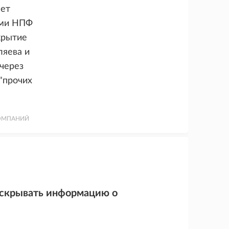
сет
ами НПФ
крытие
ляева и
(через
"прочих
КОМПАНИЙ
аскрывать информацию о