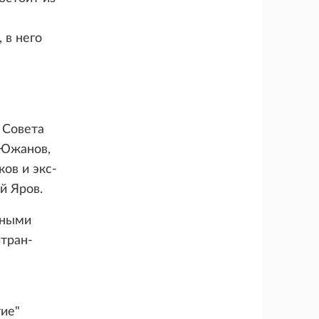
я
 в него
я
 Совета
 Южанов,
ов и экс-
й Яров.
ьными
тран-
ие"