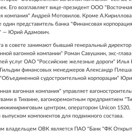
ек. Его возглавляет вице-президент ООО "Восточна
я компания" Андрей Мотовилов. Кроме А.Кириллова,
 один представитель банка "Финансовая корпораци
" — Юрий Адамович.
та в совете занимают бывший генеральный директор
ной вагонной компании" Роман Савушкин, экс-глава
лей услуг ОАО "Российские железные дороги" Илья
 Гильдии финансовых менеджеров Александр Плешак
 "Объединенной судостроительной корпорации" Юри
нная вагонная компания" управляет вагоностроител
вами в Тихвине, вагоноремонтным предприятием "Ти
 инжиниринговым центром, оператором Unicon 1520,
 выпуском компонентов для подвижного состава.
м владельцем ОВК является ПАО "Банк "ФК Открыт