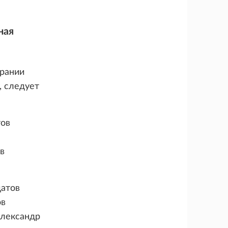
ная
брании
, следует
тов
в
датов
ов
Александр