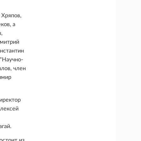
 Хряпов,
ков, а
,
Дмитрий
онстантин
"Научно-
лов, член
имир
директор
лексей
гай.
остоит из