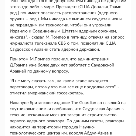
"Мы никогда этого не допустим. Мы никогда не допустим
этого где-либо в мире. Президент (США Дональд Трамп –
ред.) понимает опасность распространения (ядерного
оружия – ред.). Мы никогда не выпишем саудитам чек и
не передадим им технологии, чтобы они угрожали
Израилю и Соединенным Штатам ядерным оружием,
никогда", - сказал М.Помпео в пятницу, отвечая на вопрос
журналиста телеканала CBS о том, позволят ли США
Саудовской Аравии стать ядерной державой.
При этом М.Помпео пояснил, что администрация
Д.Трампа уже более двух лет работает с Саудовской
Аравией по данному вопросу.
"Я не могу сказать вам, на каком этапе находятся
переговоры, потому что они все еще продолжаются", -
отметил американский госсекретарь.
Накануне британское издание The Guardian со ссылкой на
спутниковые снимки сообщило, что Саудовская Аравия в
течение нескольких месяцев завершит строительство
первого ядерного реактора. По данным газеты, реакторы
находится на территории городка Научно-
технологического центра им. короля Абдул-Азиза в