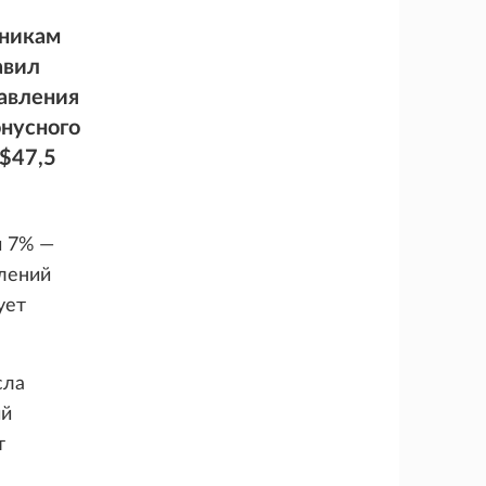
дникам
авил
равления
нусного
 $47,5
и 7% —
плений
ует
сла
ий
т