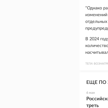
"Однако р
изменений
отдельных 
предупред
В 2024 год
количество
насчитывал
ТЕГИ:
ВОЗНАГР
ЕЩЕ ПО 
6 мая
Российск
треть