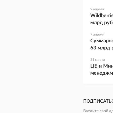
9 апреля
Wildberr
млрд ру
7 апреля
Суммарно
63 млрд 
31 марта
ЦБ и Мин
менеджме
ПОДПИСАТЬ
Введите свой а