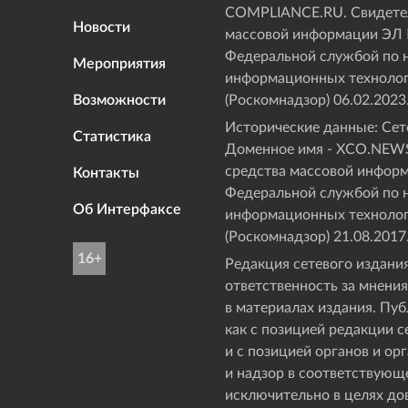
COMPLIANCE.RU. Свидетел
Новости
массовой информации ЭЛ
Федеральной службой по н
Мероприятия
информационных технолог
Возможности
(Роскомнадзор) 06.02.2023
Исторические данные: Сете
Статистика
Доменное имя - XCO.NEWS
средства массовой инфор
Контакты
Федеральной службой по н
Об Интерфаксе
информационных технолог
(Роскомнадзор) 21.08.2017
16+
Редакция сетевого издания
ответственность за мнения
в материалах издания. Пу
как с позицией редакции с
и с позицией органов и о
и надзор в соответствующ
исключительно в целях д