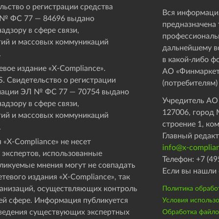
ьство о регистрации средства
Вся информация
 № ФС 77 — 84696 выдано
предназначена 
адзору в сфере связи,
профессиональ
ий и массовых коммуникаций
дальнейшему в
.
в какой-либо ф
вое издание «Х-Compliance».
АО «Финмаркет
. Свидетельство о регистрации
(потребителям)
мации ЭЛ № ФС 77 — 70754 выдано
Учредитель АО
адзору в сфере связи,
127006, город М
ий и массовых коммуникаций
строение 1, ко
.
Главный редакт
 «X-Compliance» не несет
info@x-complian
 экспертов, использованные
Телефон: +7 (49
бликуемые мнения могут не совпадать
Если вы нашли 
етевого издания «X-Compliance», так
рганизаций, осуществляющих контроль
Политика обрабо
ей сфере. Информация публикуется
Условия использ
оведения существующих экспертных
Обработка файлов