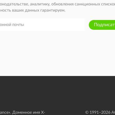
онодательстве, аналитику, обновления санкционных списков 
ность ваших данных гарантируем.
Подписат
ance». Доменное имя X-
© 1991–
2026
АО