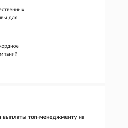
ественных
ивы для
екордное
омпаний
ли выплаты топ-менеджменту на