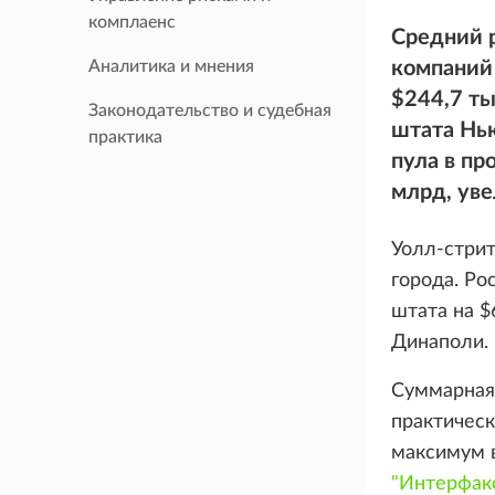
комплаенс
Средний 
Аналитика и мнения
компаний 
$244,7 ты
Законодательство и судебная
штата Нь
практика
пула в пр
млрд, ув
Уолл-стрит
города. Ро
штата на $
Динаполи.
Суммарная
практическ
максимум в
"Интерфак