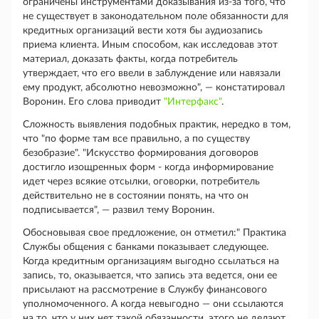
ограничены инструментами доказывания из-за того, что
не существует в законодательном поле обязанности для
кредитных организаций вести хотя бы аудиозапись
приема клиента. Иным способом, как исследовав этот
материал, доказать факты, когда потребитель
утверждает, что его ввели в заблуждение или навязали
ему продукт, абсолютно невозможно", — констатировал
Воронин. Его слова приводит
"Интерфакс"
.
Сложность выявления подобных практик, нередко в том,
что "по форме там все правильно, а по существу
безобразие". "Искусство формирования договоров
достигло изощренных форм - когда информирование
идет через всякие отсылки, оговорки, потребитель
действительно не в состоянии понять, на что он
подписывается", — развил тему Воронин.
Обосновывая свое предложение, он отметил:" Практика
Службы общения с банками показывает следующее.
Когда кредитным организациям выгодно ссылаться на
запись, то, оказывается, что запись эта ведется, они ее
присылают на рассмотрение в Службу финансового
уполномоченного. А когда невыгодно — они ссылаются
на то, что у них нет такой обязанности, этого не делают.