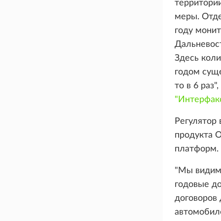
территории
меры. Отд
году монит
Дальневос
Здесь коли
годом суще
то в 6 раз
"Интерфак
Регулятор 
продукта 
платформ.
"Мы видим,
годовые до
договоров 
автомобиле