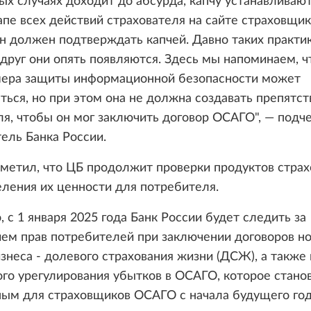
ых случаях доходит до абсурда, капчу устанавливают
пе всех действий страхователя на сайте страховщи
н должен подтверждать капчей. Давно таких практи
вдруг они опять появляются. Здесь мы напоминаем, чт
 мера защиты информационной безопасности может
ться, но при этом она не должна создавать препятст
я, чтобы он мог заключить договор ОСАГО", — подч
ель Банка России.
тметил, что ЦБ продолжит проверки продуктов стра
ления их ценности для потребителя.
, с 1 января 2025 года Банк России будет следить за
ем прав потребителей при заключении договоров но
знеса - долевого страхования жизни (ДСЖ), а также
го урегулирования убытков в ОСАГО, которое стано
ным для страховщиков ОСАГО с начала будущего год