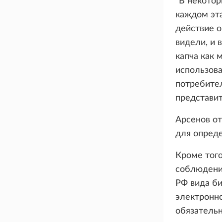
"В некотор
каждом эта
действие о
видели, и 
капча как
использова
потребител
представит
Арсенов о
для опреде
Кроме того
соблюдени
РФ вида би
электронно
обязатель