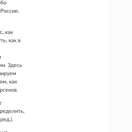
ибо
России.
, как
ь, как в
и
ми. Здесь
нируем
ом, как
рсенов.
е
пределить,
ед.).