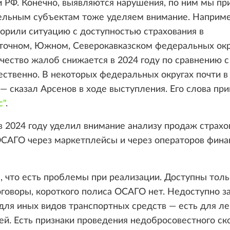
 РФ. Конечно, выявляются нарушения, по ним мы п
ельным субъектам тоже уделяем внимание. Наприме
орили ситуацию с доступностью страхования в
точном, Южном, Северокавказском федеральных окр
чество жалоб снижается в 2024 году по сравнению с
ственно. В некоторых федеральных округах почти в 9
", — сказал Арсенов в ходе выступления. Его слова пр
с"
.
в 2024 году уделил внимание анализу продаж страхо
ОСАГО через маркетплейсы и через операторов фина
 что есть проблемы при реализации. Доступны толь
говоры, короткого полиса ОСАГО нет. Недоступно 
для иных видов транспортных средств — есть для л
й. Есть признаки проведения недобросовестного ск