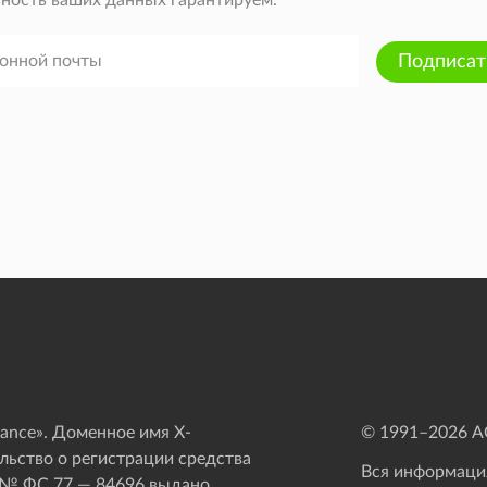
ность ваших данных гарантируем.
Подписат
ance». Доменное имя X-
© 1991–
2026
АО
ьство о регистрации средства
Вся информация
 № ФС 77 — 84696 выдано