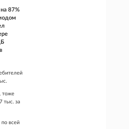
 на 87%
риодом
ел
ере
ЦБ
в
ребителей
ыс.
, тоже
7 тыс. за
 по всей