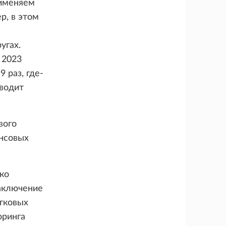
рименяем
р, в этом
угах.
 2023
 раз, где-
иводит
вого
нсовых
ко
заключение
егковых
оринга