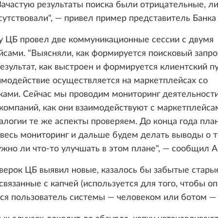
Зачастую результаты поиска были отрицательные, л
утствовали", — привел пример представитель Банка 
у ЦБ провел две коммуникационные сессии с двумя
сами. "Выясняли, как формируется поисковый запрос
езультат, как выстроен и формируется клиентский пут
имодействие осуществляется на маркетплейсах со
ками. Сейчас мы проводим мониторинг деятельност
компаний, как они взаимодействуют с маркетплейса
алогии те же аспекты проверяем. До конца года пла
весь мониторинг и дальше будем делать выводы о т
жно ли что-то улучшать в этом плане", — сообщил А
верок ЦБ выявил новые, казалось бы забытые стары
"связанные с капчей (используется для того, чтобы о
ся пользователь системы — человеком или ботом — р