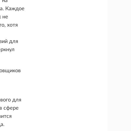
 на
ка. Каждое
к не
о, хотя
вий для
еркнул
ховщиков
вого для
 в сфере
вится
а.