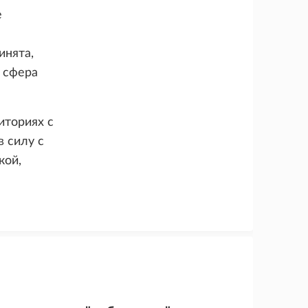
е
инята,
 сфера
иториях с
в силу с
кой,