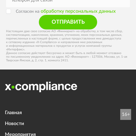
обработку персональных данных
Согласен на
ОТПРАВИТЬ
Настоящим даю свое согласие АО «Финмаркет» на обработку, в том числе сбор,
систематизацию, накопление, хранение, уточнение, моих персональных данных,
перечисленных в настоящей форме, с целью предоставления мне демодоступа
к сетевому изданию «X-Compliance» и направления мне рекламных
и информационных материалов о продуктах и услугах компаний группы
«Интерфакс».
Данное согласие действует бессрочно и может быть в любой момент отозвано
по письменному уведомлению на адрес АО «Финмаркет» : 127006, Москва, ул. 1-ая
Тверская-Ямская, д. 2, стр. 1, комната 2411.
Главная
16+
Новости
Мероприятия